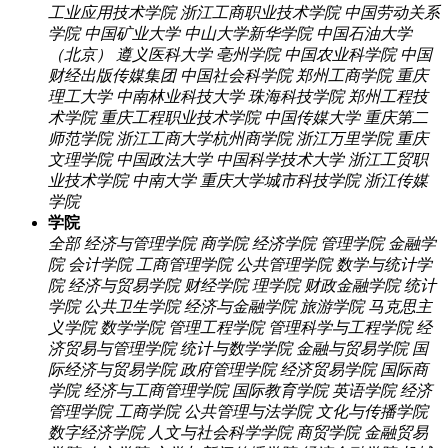
工业应用技术学院
浙江工商职业技术学院
中国劳动关系
学院
中国矿业大学
中山大学新华学院
中国石油大学
（北京）
遵义医科大学
亳州学院
中国农业科学院
中国
财经出版传媒集团
中国社会科学院
郑州工商学院
重庆
理工大学
中南林业科技大学
珠海科技学院
郑州工程技
术学院
重庆工程职业技术学院
中国传媒大学
重庆第二
师范学院
浙江工商大学杭州商学院
浙江万里学院
重庆
文理学院
中国政法大学
中国科学技术大学
浙江工贸职
业技术学院
中南大学
重庆大学城市科技学院
浙江传媒
学院
学院
全部
经济与管理学院
商学院
经济学院
管理学院
金融学
院
会计学院
工商管理学院
公共管理学院
数学与统计学
院
经济与贸易学院
财经学院
理学院
财政金融学院
统计
学院
公共卫生学院
经济与金融学院
旅游学院
马克思主
义学院
数学学院
管理工程学院
管理科学与工程学院
经
济贸易与管理学院
统计与数学学院
金融与贸易学院
国
际经济与贸易学院
政府管理学院
经济贸易学院
国际商
学院
经济与工商管理学院
国际教育学院
英语学院
经济
管理学院
工商学院
公共管理与法学院
文化与传播学院
数字经济学院
人文与社会科学学院
商贸学院
金融贸易