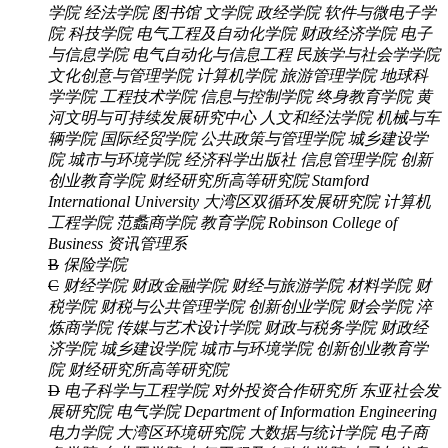
学院
经法学院
图书馆
文学院
政经学院
软件与微电子学
院
科技学院
电气工程及自动化学院
财政经济学院
电子
与信息学院
电气自动化与信息工程
民族学与社会学学院
文化创意与管理学院
计算机学院
旅游管理学院
地球科
学学院
工程技术学院
信息与控制学院
终身教育学院
黄
河文明与可持续发展研究中心
人文和经法学院
机械与车
辆学院
国际经贸学院
公共政策与管理学院
城乡建设学
院
城市与环境学院
经济科学出版社
信息管理学院
创新
创业教育学院
财经研究所高等研究院
Stamford
International University
大湾区双循环发展研究院
计算机
工程学院
范蠡商学院
教育学院
Robinson College of
Business
资讯管理系
B
保险学院
C
财经学院
财政金融学院
财经与旅游学院
材料学院
财
税学院
财税与公共管理学院
创新创业学院
财会学院
淬
炼商学院
传媒与艺术设计学院
财政与税务学院
财政经
济学院
城乡建设学院
城市与环境学院
创新创业教育学
院
财经研究所高等研究院
D
电子科学与工程学院
对外投资合作研究所
东亚社会发
展研究院
电气学院
Department of Information Engineering
电力学院
大湾区环境研究院
大数据与统计学院
电子商