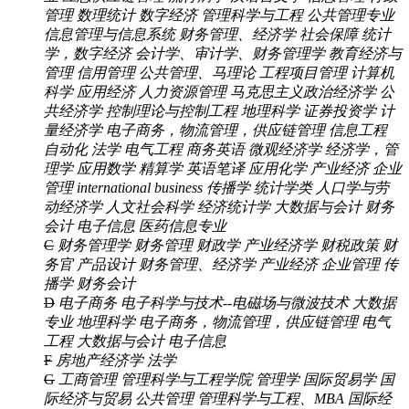
管理
数理统计
数字经济
管理科学与工程
公共管理专业
信息管理与信息系统
财务管理、经济学
社会保障
统计
学，数字经济
会计学、审计学、财务管理学
教育经济与
管理
信用管理
公共管理、马理论
工程项目管理
计算机
科学
应用经济
人力资源管理
马克思主义政治经济学
公
共经济学
控制理论与控制工程
地理科学
证券投资学
计
量经济学
电子商务，物流管理，供应链管理
信息工程
自动化
法学
电气工程
商务英语
微观经济学
经济学，管
理学
应用数学
精算学
英语笔译
应用化学
产业经济 企业
管理
international business
传播学
统计学类
人口学与劳
动经济学
人文社会科学
经济统计学
大数据与会计
财务
会计
电子信息
医药信息专业
C
财务管理学
财务管理
财政学
产业经济学
财税政策
财
务官
产品设计
财务管理、经济学
产业经济 企业管理
传
播学
财务会计
D
电子商务
电子科学与技术--电磁场与微波技术
大数据
专业
地理科学
电子商务，物流管理，供应链管理
电气
工程
大数据与会计
电子信息
F
房地产经济学
法学
G
工商管理
管理科学与工程学院
管理学
国际贸易学
国
际经济与贸易
公共管理
管理科学与工程、MBA
国际经