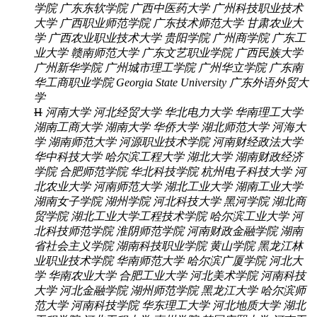
学院
广东东软学院
广西中医药大学
广州科技职业技术
大学
广西职业师范学院
广东技术师范大学
甘肃农业大
学
广西农业职业技术大学
贵阳学院
广州商学院
广东工
业大学
赣南师范大学
广东文艺职业学院
广西民族大学
广州新华学院
广州城市理工学院
广州华立学院
广东南
华工商职业学院
Georgia State University
广东外语外贸大
学
H
河南大学
河北经贸大学
华北电力大学
华南理工大学
湖南工商大学
湖南大学
华侨大学
湖北师范大学
河海大
学
湖南师范大学
河源职业技术学院
河南财经政法大学
华中科技大学
哈尔滨工程大学
湖北大学
湖南财政经济
学院
合肥师范学院
华北科技学院
杭州电子科技大学
河
北农业大学
河南师范大学
湖北工业大学
湖南工业大学
湖南女子学院
湖州学院
河北科技大学
黑河学院
湖北商
贸学院
湖北工业大学工程技术学院
哈尔滨工业大学
河
北科技师范学院
淮阴师范学院
河南财政金融学院
湖南
省社会主义学院
湖南科技职业学院
黄山学院
黑龙江林
业职业技术学院
华南师范大学
哈尔滨广厦学院
河北大
学
华南农业大学
合肥工业大学
河北美术学院
河南科技
大学
河北金融学院
湖州师范学院
黑龙江大学
哈尔滨师
范大学
河南科技学院
华东理工大学
河北地质大学
湖北