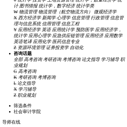
计
图书情报
统计学，数字经济
统计学类
W
物流管理
物流管理（航空物流方向）
微观经济学
X
西方经济学
新闻学
心理学
信息管理
行政管理
信息管
理与信息系统
信用管理
信息工程
Y
应用经济学
英语
应用统计学
预防医学
应用经济学，
统计学
应用心理学
应急供应链管理
应用经济
应用数学
英语笔译
应用化学
医药信息专业
Z
资源环境管理
证券投资学
自动化
咨询话题
全部
高考咨询
考研咨询
考博咨询
论文指导
学习辅导
职
业规划
G
高考咨询
K
考研咨询
考博咨询
L
论文指导
X
学习辅导
Z
职业规划
筛选条件
社会审计学院
导师在线