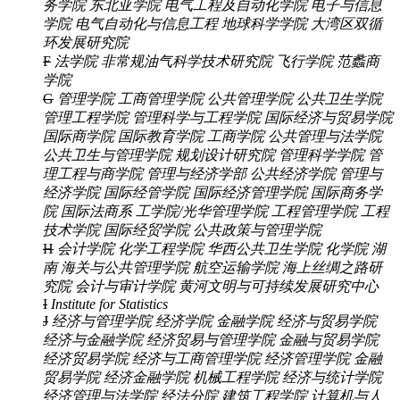
务学院
东北亚学院
电气工程及自动化学院
电子与信息
学院
电气自动化与信息工程
地球科学学院
大湾区双循
环发展研究院
F
法学院
非常规油气科学技术研究院
飞行学院
范蠡商
学院
G
管理学院
工商管理学院
公共管理学院
公共卫生学院
管理工程学院
管理科学与工程学院
国际经济与贸易学院
国际商学院
国际教育学院
工商学院
公共管理与法学院
公共卫生与管理学院
规划设计研究院
管理科学学院
管
理工程与商学院
管理与经济学部
公共经济学院
管理与
经济学院
国际经管学院
国际经济管理学院
国际商务学
院
国际法商系
工学院/光华管理学院
工程管理学院
工程
技术学院
国际经贸学院
公共政策与管理学院
H
会计学院
化学工程学院
华西公共卫生学院
化学院
湖
南
海关与公共管理学院
航空运输学院
海上丝绸之路研
究院
会计与审计学院
黄河文明与可持续发展研究中心
I
Institute for Statistics
J
经济与管理学院
经济学院
金融学院
经济与贸易学院
经济与金融学院
经济贸易与管理学院
金融与贸易学院
经济贸易学院
经济与工商管理学院
经济管理学院
金融
贸易学院
经济金融学院
机械工程学院
经济与统计学院
经济管理与法学院
经法分院
建筑工程学院
计算机与人