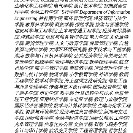
生物化学工程学院
电气学院
设计艺术学院
智能财会管
理学院
金融工程学院
飞行学院
Department of Information
Engineering
胜祥商学院
商务管理学院
经济管理与法学
学院
教育科学学院
商旅学院
保险学院
旅游与管理学院
信息科学与工程学院
土木与交通工程学院
经济与贸易学
院
淬炼商学院
信息与商务管理学院
电力学院
文化旅游
学院
商贸管理学院
人文与教育学院
健康管理学院
自然
资源与测绘学院
大湾区环境研究院
数字技术与工程学院
湖南
数学与计算机科学学院
公共经济学院
海关与公共
管理学院
数统学院
管理与经济学院
数学物理学院
航空
运输学院
商学与管理学院
葡萄酒学院
运输管理学院
大
数据与统计学院
物流学院
小学教育学院
外语学院
数据
工程学院
数学科学学院
海上丝绸之路研究院
信息工程
与商务管理学院
传媒与艺术设计学院
国际经管学院
电
子商务学院
历史学院
教学部
计算机科学与技术
信息管
理工程学院
应用经济学院
东北亚学院
数理与金融学院
国际经济管理学院
数学与计算科学学院
生物与化学工程
学院
资源与环境学院
经济与信息管理学院
新闻与文法
学院
国际商务学院
金融与经济学院
国际法商系
工学院/
光华管理学院
信息化办公室
文旅学院
财政与税务学院
会计与审计学院
前沿交叉学院
工程管理学院
哲学社会