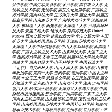
晋中学院
中国劳动关系学院
茅台学院
南京农业大学
无
锡职业技术学院
无锡学院
丽江文化旅游学院
广西职业
师范学院
湖南科技大学
江苏海洋大学
西北大学
陕西国
际商贸学院
山东农业大学
广东技术师范大学
沈阳建筑
大学
东华理工大学
阳光学院
天津理工大学
台湾高雄科
技大学
安徽工程大学
铭传大学
海南师范大学
United
Nations
西南交通大学
甘肃农业大学
华东交通大学
中国
矿业大学
海南外国语职业学院
天津职业技术师范大学
天津理工大学中环信息学院
中山大学新华学院
闽南理工
学院
广西农业职业技术大学
山东科技大学
大连工业大
学
衡阳师范学院
齐鲁理工学院
陕西科技大学镐京学院
西藏大学
西南财经大学/电子科技大学
中国石油大学
（北京）
遵义医科大学
山西大同大学
唐山学院
山东青
年政治学院
湖南**大学
贵阳学院
亳州学院
中国农业科
学院
华北理工大学
武昌首义学院
右江民族医学院
西交
利物浦大学
北京邮电大学
山东师范大学
湖南
滨州学院
厦门大学
哈尔滨金融学院
天津财经大学珠江学院
中国
财经出版传媒集团
邢台学院
广州商学院
广东工业大学
河南农业职业学院
山东经贸职业学院
深圳信息职业技术
学院
山东外国语职业技术大学
中国社会科学院
福建信
息职业技术学院
上海政法学院
池州学院
红河学院；维