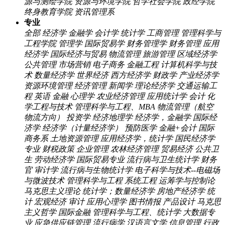
源与测绘学院
资源与环境学院
哲学社会学院
政经学院
终身教育学院
资讯管理系
专业
全部
经济学
金融学
会计学
统计学
工商管理
管理科学与
工程学院
管理学
国际贸易学
财务管理学
财务管理
应用
经济学
国际经济与贸易
物流管理
旅游管理
区域经济学
公共管理
市场营销
电子商务
金融工程
计算机科学与技
术
数量经济学
世界经济
西方经济学
财政学
产业经济学
资源环境管理
经济管理
新闻学
理论经济学
交通运输工
程
英语
金融
心理学
农业经济管理
应用统计学
会计
化
学工程与技术
管理科学与工程、MBA
物流管理（航空
物流方向）
投资学
经济地理学
经济学，金融学
国际经
济学
经济学（计量经济学）
预防医学
金融+会计
国际
商务系
土地资源管理
应用经济学，统计学
国民经济学
专业
财税政策
企业管理
农林经济管理
贸易经济
公共卫
生
劳动经济学
国际贸易专业
流行病与卫生统计学
财务
官
审计学
流行病与生物统计学
电子科学与技术--电磁场
与微波技术
管理科学与工程 系统工程 运筹学与控制论
马克思主义理论
统计学；数量经济学
房地产经济学
统
计
宏观经济
审计
应用心理学
图书情报
产品设计
马克思
主义哲学
国际金融
管理科学与工程、统计学
大数据专
业
应急供应链管理
流行病学
汉语言文学
信息管理
行政