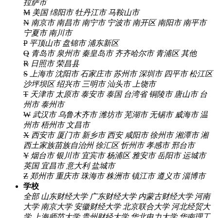
拉萨市
M
美国
绵阳市
牡丹江市
马鞍山市
N
南京市
南昌市
南宁市
宁波市
南开区
南阳市
南平市
宁夏市
南川市
P
平顶山市
盘锦市
浦东新区
Q
青岛市
泉州市
秦皇岛市
齐齐哈尔市
青浦区
其他
R
日照市
荣昌县
S
上海市
沈阳市
石家庄市
苏州市
深圳市
四平市
松江区
沙坪坝区
绍兴市
三明市
汕头市
上饶市
T
天津市
太原市
泰安市
泰国
台湾省
铜陵市
唐山市
台
州市
泰州市
W
武汉市
乌鲁木齐市
潍坊市
芜湖市
无锡市
威海市
温
州市
梧州市
文昌市
X
西安市
厦门市
新乡市
西安
咸阳市
徐州市
湘潭市
湘
西土家族苗族自治州
徐汇区
忻州市
孝感市
邢台市
Y
烟台市
银川市
宜宾市
杨浦区
雅安市
岳阳市
运城市
英国
宜昌市
意大利
盐城市
Z
郑州市
重庆市
珠海市
株洲市
镇江市
遵义市
淄博市
学校
全部
山东财经大学
广东财经大学
内蒙古财经大学
河南
大学
南京大学
安徽财经大学
北京联合大学
河北经贸大
学
上海师范大学
贵州财经大学
华北电力大学
华南理工