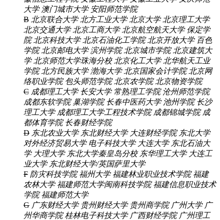
大学
澳门城市大学
安阳师范学院
B
北京联合大学
北方工业大学
北京大学
北京理工大学
北京交通大学
北京工商大学
北京航空航天大学
保定学
院
北京科技大学
北京石油化工学院
北京开放大学
百色
学院
北京邮电大学
滨州学院
北京城市学院
北京建筑大
学
北京师范大学珠海分校
北京化工大学
北华航天工业
学院
北方民族大学
渤海大学
北京国家会计学院
北京网
络职业学院
包头师范学院
北京农学院
北京物资学院
C
成都理工大学
长安大学
常熟理工学院
沧州师范学院
成都东软学院
巢湖学院
长春中医药大学
池州学院
长沙
理工大学
成都理工大学工程技术学院
成都锦城学院
成
都体育学院
长春财经学院
D
东北农业大学
东北财经大学
大连财经学院
东北大学
对外经济贸易大学
电子科技大学
大连大学
东北石油大
学
大理大学
东北大学秦皇岛分校
东华理工大学
大连工
业大学
东北财经大学/英国萨里大学
F
防灾科技学院
福州大学
福建林业职业技术学院
福建
农林大学
福建师范大学闽南科技学院
福建信息职业技术
学院
福建师范大学
G
广东财经大学
贵州财经大学
贵州商学院
广州大学
广
州华商学院
桂林电子科技大学
广西财经学院
广州理工