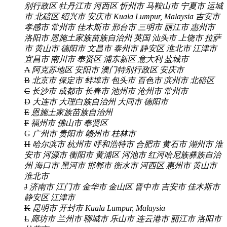
别行政区
牡丹江市
河西区
忻州市
马鞍山市
宁夏市
运城
市
北碚区
绍兴市
安庆市
Kuala Lumpur, Malaysia
吉安市
孝感市
常州市
佳木斯市
邢台市
三明市
丽江市
惠州市
洛阳市
恩施土家族苗族自治州
英国
汕头市
上饶市
拉萨
市
黄山市
德阳市
文昌市
泰州市
静安区
淮北市
江津市
宜昌市
南川市
奉贤区
浦东新区
意大利
盐城市
A
阿克苏地区
安阳市
澳门特别行政区
安庆市
B
北京市
保定市
蚌埠市
包头市
百色市
滨州市
北碚区
C
长沙市
成都市
长春市
池州市
沧州市
常州市
D
大连市
大理白族自治州
大同市
德阳市
E
恩施土家族苗族自治州
F
福州市
佛山市
奉贤区
G
广州市
贵阳市
赣州市
桂林市
H
哈尔滨市
杭州市
呼和浩特市
合肥市
黄石市
湖州市
淮
安市
河源市
衡阳市
黄浦区
河池市
红河哈尼族彝族自治
州
海口市
黑河市
邯郸市
衡水市
河西区
惠州市
黄山市
淮北市
J
济南市
江门市
金华市
金山区
晋中市
吉安市
佳木斯市
静安区
江津市
K
昆明市
开封市
Kuala Lumpur, Malaysia
L
廊坊市
兰州市
聊城市
乐山市
连云港市
丽江市
洛阳市