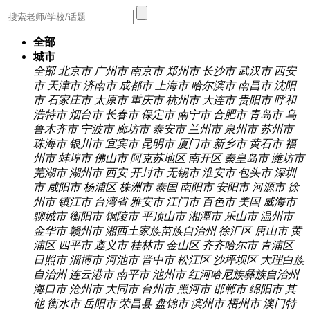
全部
城市
全部
北京市
广州市
南京市
郑州市
长沙市
武汉市
西安
市
天津市
济南市
成都市
上海市
哈尔滨市
南昌市
沈阳
市
石家庄市
太原市
重庆市
杭州市
大连市
贵阳市
呼和
浩特市
烟台市
长春市
保定市
南宁市
合肥市
青岛市
乌
鲁木齐市
宁波市
廊坊市
泰安市
兰州市
泉州市
苏州市
珠海市
银川市
宜宾市
昆明市
厦门市
新乡市
黄石市
福
州市
蚌埠市
佛山市
阿克苏地区
南开区
秦皇岛市
潍坊市
芜湖市
湖州市
西安
开封市
无锡市
淮安市
包头市
深圳
市
咸阳市
杨浦区
株洲市
泰国
南阳市
安阳市
河源市
徐
州市
镇江市
台湾省
雅安市
江门市
百色市
美国
威海市
聊城市
衡阳市
铜陵市
平顶山市
湘潭市
乐山市
温州市
金华市
赣州市
湘西土家族苗族自治州
徐汇区
唐山市
黄
浦区
四平市
遵义市
桂林市
金山区
齐齐哈尔市
青浦区
日照市
淄博市
河池市
晋中市
松江区
沙坪坝区
大理白族
自治州
连云港市
南平市
池州市
红河哈尼族彝族自治州
海口市
沧州市
大同市
台州市
黑河市
邯郸市
绵阳市
其
他
衡水市
岳阳市
荣昌县
盘锦市
滨州市
梧州市
澳门特