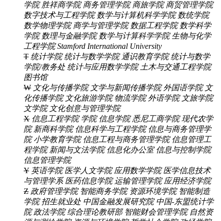
学院
胜祥商学院
商务管理学院
商旅学院
商贸管理学院
数字技术与工程学院
数学与计算机科学学院
数统学院
数学物理学院
商学与管理学院
数据工程学院
数学科学
学院
数理与金融学院
数学与计算科学学院
生物与化学
工程学院
Stamford International University
T
统计学院
统计与数学学院
通识教育学院
统计与数学
学院/教务处
统计与应用数学学院
土木与交通工程学院
图书馆
W
文化与传播学院
文学与新闻传播学院
外国语学院
文
化传播学院
文化旅游学院
物流学院
外语学院
文旅学院
文学院
文化创意与管理学院
X
信息工程学院
学院
信息学院
悉尼工商学院
现代农学
院
新商科学院
信息科学与工程学院
信息与商务管理学
院
小学教育学院
信息工程与商务管理学院
信息管理工
程学院
新闻与文法学院
信息化办公室
信息与控制学院
信息管理学院
Y
英语学院
医学人文学院
应用数学学院
医学信息技术
与管理学系
医药信息学院
运输管理学院
应用经济学院
Z
政府管理学院
智能商务学院
资源环境学院
智能制造
学院
招生就业处
中国金融发展研究院
中国-东盟统计学
院
政法学院
综合理论教研部
智能财会管理学院
自然资