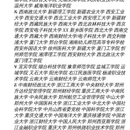
温州大学
威海海洋职业学院
X
西南政法大学
新疆理工学院
新疆农业大学
西安工业
大学
西安交通大学
西北工业大学
西安理工大学
新疆财
经大学
西藏民族大学
西南大学
西北农林科技大学
西京
学院
西安电子科技大学
XX
新乡医学院
西北大学
西南交
通大学
西藏大学
西南财经大学/电子科技大学
西交利物
浦大学
厦门大学
邢台学院
湘南幼儿师范高等专科学校
西安外国语大学
徐州医科大学
新疆大学
厦门工学院
忻
州师范学院
湘潭理工学院
西安财经大学
西北政法大学
厦门理工学院
Y
宜宾学院
烟台科技学院
豫章师范学院
盐城工学院
运
城学院
又石大学
阳光学院
右江民族医学院
杨凌职业技
术学院
云南大学
云南财经大学
云南师范大学
Z
中南财经政法大学
浙江工商大学
中央财经大学
郑州
升达经贸管理学院
郑州财经学院
重庆工商大学
中南民
族大学
中央民族大学
郑州航空工业管理学院
中山大学
郑州大学
中国医科大学
浙江工业大学
中北大学
中国社
会科学院大学
中共山西省委党校
中国科学院大学
浙江
大学
重庆交通大学
中国海洋大学
重庆移通学院
中国农
业大学
浙江财经大学
中国人民大学
郑州西亚斯学院
浙
江金融职业学院
重庆大学
郑州铁路职业技术学院
郑州