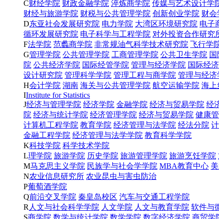
C
财经学院
财政金融学院
淬炼商学院
传媒与艺术设计学
财经与旅游学院
财税与公共管理学院
创新创业学院
财会
D
东亚社会发展研究院
电力学院
大湾区环境研究院
电子
循环发展研究院
电子科学与工程学院
对外投资合作研究
F
法学院
范蠡商学院
非常规油气科学技术研究院
飞行学
G
管理学院
公共管理学院
工商管理学院
公共卫生学院
国
院
公共经济学院
国际经管学院
管理与经济学院
国际经济
设计研究院
管理科学学院
管理工程与商学院
管理与经济
H
会计学院
湖南
海关与公共管理学院
航空运输学院
海上
I
Institute for Statistics
J
经济与管理学院
经济学院
金融学院
经济与贸易学院
经
院
经济与统计学院
经济管理学院
经济与贸易学院
健康管
计算机工程学院
教育学院
经济管理与法学院
经法分院
计
金融工程学院
经济管理与法学学院
教育科学学院
K
科技学院
科学技术学院
L
理学院
旅游学院
历史学院
旅游管理学院
旅游烹饪学院
M
马克思主义学院
民族学与社会学学院
MBA教育中心
美
N
农业信息研究所
农业昆虫与害虫防治
P
葡萄酒学院
Q
前沿交叉学院
秦皇岛校区
汽车与交通工程学院
R
人文与社会科学学院
人文学院
人文与教育学院
软件与
S
商学院
数学与统计学院
数学学院
数字经济学院
商贸学