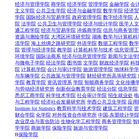
经济与管理学院
商学院
经济学院
管理学院
金融学院
会
主义学院
公共卫生学院
经济与金融学院
数学学院
经济贸
学院
国际经济与贸易学院
政府管理学院
数字经济学院
人
院
法学院
公共卫生与管理学院
经济与统计学院
医学人文
通工程学院
经济与贸易学院
淬炼商学院
信息与商务管理
资源与测绘学院
大湾区环境研究院
湖南
数学与计算机科
流学院
海上丝绸之路研究院
外语学院
数据工程学院
数学
院
管理与经济学院
教学部
计算机科学与技术
信息管理工
环境学院
国际法商系
经济与信息管理学院
新闻与文法学
与微电子学院
经法学院
图书馆
文学院
财政经济学院
科
院
计算机学院
会计与审计学院
旅游管理学院
地球科学学
与车辆学院
公共政策与管理学院
财经研究所高等研究院
学院
教育学院
资讯管理系
学院
智能商务学院
文化传播
与劳动经济研究所
创新创业教育学院
经法分院
信息学院
悉尼工商学院
科学技术学院
社会审计学院
招生就业处
电
与工程学院
经济社会发展研究所
华西公共卫生学院
应用
Institute for Statistics
教育科学与技术学院
建筑工程学院
管
财会学院
化学院
对外投资合作研究所
中国-东盟统计学
农业昆虫与害虫防治
生物化学工程学院
商务管理学院
智
学学院
商旅学院
保险学院
旅游与管理学院
B
保险学院