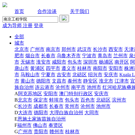
首页
合作洽谈
关于我们
成为导师
注册
登录
全部
城市
北京市
广州市
南京市
郑州市
武汉市
长沙市
西安市
天津
肥市
烟台市
长春市
乌鲁木齐市
宁波市
青岛市
兰州市
泉
市
无锡市
淮安市
咸阳市
包头市
深圳市
杨浦区
南开区
阿
唐山市
黄浦区
四平市
遵义市
桂林市
南阳市
安阳市
株洲
市
马鞍山市
宁夏市
吉安市
北碚区
绍兴市
安庆市
Kuala L
市
黄山市
德阳市
文昌市
泰州市
静安区
淮北市
江津市
宜
族自治州
连云港市
沧州市
南平市
池州市
红河哈尼族彝
A
阿克苏地区
安阳市
澳门特别行政区
安庆市
B
北京市
保定市
蚌埠市
包头市
百色市
北碚区
滨州市
C
长沙市
成都市
长春市
常州市
沧州市
池州市
D
大连市
德阳市
大理白族自治州
大同市
E
恩施土家族苗族自治州
F
福州市
佛山市
奉贤区
G
广州市
贵阳市
赣州市
桂林市