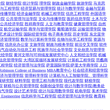
学院
财经学院
统计学院
理学院
财政金融学院
旅游学院
马克思
与工程学院
经济贸易与管理学院
统计与数学学院
金融与贸易
传播学院
经济金融学院
机械工程学院
信息工程学院
外国语学
学院
公共管理与法学院
文化与传播学院
医药信息学院
土木与交
公共经济学院
胜祥商学院
人文与教育学院
健康管理学院
自然
院
航空运输学院
商学与管理学院
葡萄酒学院
运输管理学院
物
艺术设计学院
国际经管学院
电子商务学院
历史学院
东北亚学
济管理学院
数学与计算科学学院
生物与化学工程学院
资源与
学院
信息化办公室
文旅学院
财政与税务学院
前沿交叉学院
软件
电气自动化与信息工程
民族学与社会学学院
文化创意与管理学
政经学院
黄河文明与可持续发展研究中心
人文和经法学院
机械
信息管理学院
大湾区双循环发展研究院
计算机工程学院
范蠡商
工程学院
经济管理与法学院
萨里国际学院/萨里大学商学院
人口
Robinson College of Business
MBA教育中心
社会经济和经营学院
济与管理学院
管理科学学院
计算机与人工智能学院、管理科学
展研究院
材料学院
管理工程与商学院
现代农学院
财税学院
院
财税与公共管理学院
创新创业学院
统计与数学学院/教务处
电气学院
设计艺术学院
统计与应用数学学院
机电学院
美术学院
n Engineering
信息科学与工程学院
经济管理与法学学院
教育科