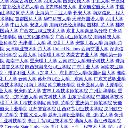
大学
内蒙古科技大学
四川大学
西藏民族大学
中北大学
宁波财
院
首都经济贸易大学
西北农林科技大学
北京航空航天大学
中国
顶山学院
同济大学
上海第二工业大学
长安大学
南京信息工程大
术学院
首都医科大学
华中科技大学
天津外国语大学
四川大学
大学
中山大学
安徽大学
湖南财政经济学院
吉林师范大学
桂林
医药大学
广西农业职业技术大学
东北大学秦皇岛分校
广州科
无锡学院
丽江文化旅游学院
广西职业师范学院
湖南科技大学
业科学院
天津理工大学
华北理工大学
安徽工程大学
海南师范
院
天津职业技术师范大学
United Nations
西南交通大学
深圳信
池州学院
西藏大学
闽南理工学院
内蒙古农业大学
湖南第一师
院
湖南**大学
重庆理工大学
西南财经大学/电子科技大学
珠海
武昌首义学院
陕西旅游烹饪职业学院
广东工业大学
河南农业职
院；维多利亚大学（加拿大）
东北财经大学/英国萨里大学
湘南
化工大学
云南大学
苏州市职业大学、东南大学
广东文艺职业学
程技术学院
河南工学院
南京晓庄学院
徐州医科大学
太原学院
业大学
安庆师范大学
吉林工程技术师范学院
广州新华学院
重
学院
北方民族大学
南方科技大学
山东管理学院
中国科学技术
理工大学工程技术学院
南阳师范学院
重庆第二师范学院
安徽
航天工业学院
江苏警官学院
山西财贸职业技术学院
沈阳航空
师范学院
中国政法大学
威海海洋职业学院
淮北师范大学
忻州
工业科技学院
浙江工贸职业技术学院
渤海大学
浙江传媒学院
校
Georgia State University
浙江大学
上海工程技术大学
深圳职业