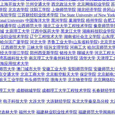
上海开放大学
兰州交通大学
西北政法大学
北京网络职业学院
苏
学院
北京农学院
沈阳工学院
上饶师范学院
湖北经济学院
井冈山
东软学院
江苏财经职业技术学院
The State University of New York
onal University
中国海洋大学
黑河学院
巢湖学院
梧州学院
合肥
移通学院
山西师范大学
湖北工业大学工程技术学院
豫章师范学
城
太原理工大学
江西中医药大学
黑龙江大学
湖南科技职业学院
业职业技术学院
辽宁工程技术大学
湖南省社会主义学院
山东理
哈尔滨广厦学院
河北大学
齐鲁工业大学(山东省科学院)
北京开
江西师范大学
三峡大学
绍兴文理学院
河南工大
哈尔滨师范大
经大学浙江学院
郑州西亚斯学院
铭传大学
聊城大学
河北工程大
湾高雄科技大学
南京理工大学泰州科技学院
清华大学
天津理工
海应用技术大学
师范大学
澳门城市大学
安徽工业大学
安阳师范学院
安徽师范大
京交通大学
北京工商大学
北京航空航天大学
保定学院
北京邮电
航天工业学院
包头师范学院
渤海大学
北京物资学院
北京网络职
理工大学
成都锦城学院
成都理工大学工程技术学院
长春财经学
学
电子科技大学
大连大学
大连财经学院
东北大学秦皇岛分校
大
建农林大学
福州大学
福建林业职业技术学院
福建师范大学闽南