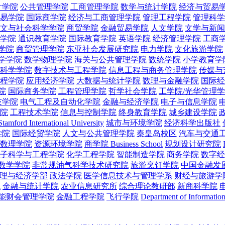
计学院
公共管理学院
工商管理学院
数学与统计学院
经济与贸易
易学院
国际商学院
经济与工商管理学院
管理工程学院
管理科学
文与社会科学学院
商贸学院
金融贸易学院
人文学院
文学与新闻
学院
通识教育学院
国际教育学院
英语学院
经济管理学院
工商
学院
商贸管理学院
东亚社会发展研究院
电力学院
文化旅游学院
学学院
数学物理学院
海关与公共管理学院
数统学院
小学教育学
科学学院
数字技术与工程学院
信息工程与商务管理学院
传媒与
程学院
应用经济学院
大数据与统计学院
数理与金融学院
国际经
院
国际商务学院
工程管理学院
哲学社会学院
工学院/光华管理
技学院
电气工程及自动化学院
金融与经济学院
电子与信息学院
院
工程技术学院
信息与控制学院
终身教育学院
城乡建设学院
Stamford International University
城市与环境学院
经济科学出版社
学院
国际经贸学院
人文与公共管理学院
秦皇岛校区
汽车与交通
数理学院
资源环境学院
商学院 Business School
规划设计研究院
子科学与工程学院
化学工程学院
智能制造学院
商务学院
数字经
数学学院
非常规油气科学技术研究院
旅游烹饪学院
中国金融发
理与经济学部
政法学院
医学信息技术与管理学系
财经与旅游学
院
金融与统计学院
农业信息研究所
综合理论教研部
新商科学院
能财会管理学院
金融工程学院
飞行学院
Department of Informatio