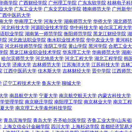
华商学院
广西财经学院
广州理工学院
广东东软学院
桂林电子科
业大学
广东工业大学
广东文艺职业学院
赣南师范大学
广州新华
广西中医药大学
南大学
华南理工大学
河海大学
湖南师范大学
华侨大学
湖北师范
河北科技大学
河源职业技术学院
华中科技大学
哈尔滨工程大学
语职业学院
湖南第一师范学院
衡阳师范学院
黑龙江财经学院
湖
学院
河北政法职业学院
衡水职业技术学院
华中农业大学
黄河科
院
河北科技师范学院
淮阴工学院
黄山学院
黑河学院
合肥工业大
学院
黑龙江林业职业技术学院
华东理工大学
华南师范大学
湖南
哈尔滨师范大学
河北地质大学
河北工程大学
湖北工程学院
韩
首大学
济南大学
吉林师范大学
江苏海洋大学
江苏科技大学
吉林
院
江西中医药大学
佳木斯大学
吉林财经大学
晋中学院
江西师范
学
辽宁工程技术大学
鲁东大学
聊城大学
大学
南昌航空大学
宁夏大学
南京航空航天大学
内蒙古科技大学
学管理学院
南京晓庄学院
南阳理工学院
南京林业大学
南京工程
夏大学
南京理工大学泰州科技学院
学
青岛滨海学院
青岛大学
齐齐哈尔医学院
齐鲁工业大学(山东省
学
上海立信会计金融学院
四川大学
上海杉达学院
首都经济贸易