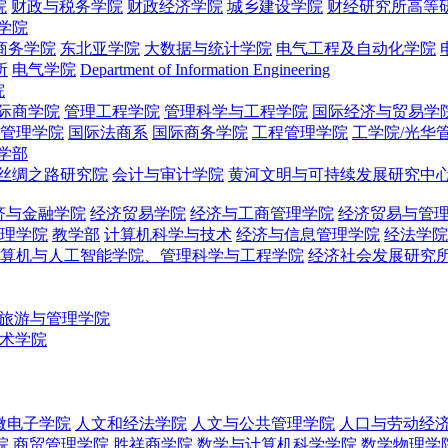
院
财政与税务学院
财政经济学院
城乡建设学院
财经研究所高等
学院
商务学院
东北亚学院
大数据与统计学院
电气工程及自动化学院
所
电气学院
Department of Information Engineering
院
际商学院
管理工程学院
管理科学与工程学院
国际经济与贸易学
管理学院
国际法商系
国际商务学院
工程管理学院
工学院/光华
学部
丝绸之路研究院
会计与审计学院
黄河文明与可持续发展研究中
济与金融学院
经济贸易学院
经济与工商管理学院
经济贸易与管
理学院
教学部
计算机科学与技术
经济与信息管理学院
经法学院
算机与人工智能学院、管理科学与工程学院
经济社会发展研究
旅游与管理学院
术学院
微电子学院
人文和经法学院
人文与公共管理学院
人口与劳动经
院
商贸管理学院
胜祥商学院
数学与计算机科学学院
数学物理学