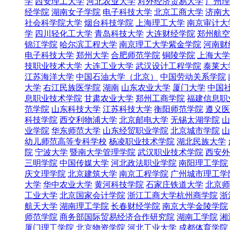
学
西安理工大学
河北农业大学
对外经济贸易大学
广州理
经学院
湖南女子学院
电子科技大学
北京工商大学
济南大
社会科学院大学
烟台科技学院
上海理工大学
南京审计大
学
四川轻化工大学
青岛科技大学
大连财经学院
郑州航空
锦江学院
哈尔滨工程大学
南京理工大学紫金学院
河南财
电子科技大学
郑州大学
合肥师范学院
铜陵学院
上海大学
技职业技术大学
大连工业大学
武汉设计工程学院
泰莱大学 T
江苏海洋大学
中国石油大学（北京）
中国劳动关系学院
大学
右江民族医学院
湖南
山东农业大学
厦门大学
中国
息职业技术学院
甘肃农业大学
郑州工商学院
福建信息职
范学院
山东科技大学
江苏科技大学
衡阳师范学院
遵义医
科技学院
西交利物浦大学
北京邮电大学
无锡太湖学院
山
业学院
华东师范大学
山东经贸职业学院
北京城市学院
山
幼儿师范高等专科学校
杨凌职业技术学院
湖北民族大学
院
宁波大学
暨南大学管理学院
武汉职业技术学院
西安外
三明学院
中国传媒大学
河北政法职业学院
南阳理工学院
庆文理学院
北京建筑大学
南京工程学院
广州城市理工学
大学
华中农业大学
黄河科技学院
石家庄铁道大学
北京师
工业大学
北京国家会计学院
浙江工商大学杭州商学院
浙
航天大学
湖南理工学院
长春财经学院
南京大学金陵学院
师范学院
商务部国际贸易经济合作研究院
湖南工学院
湘
厦门理工学院
北京物资学院
河北工业大学
成都体育学院