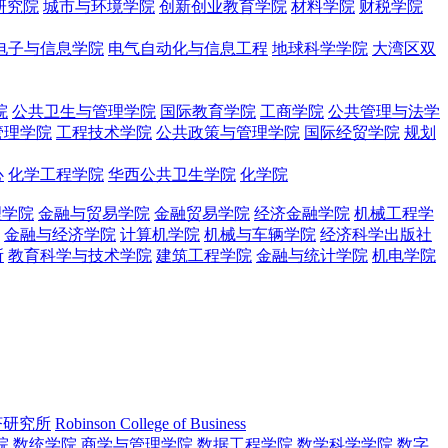
研究院
城市与环境学院
创新创业教育学院
材料学院
财税学院
电子与信息学院
电气自动化与信息工程
地球科学学院
大湾区双
院
公共卫生与管理学院
国际教育学院
工商学院
公共管理与法学
管理学院
工程技术学院
公共政策与管理学院
国际经贸学院
规划
心
化学工程学院
华西公共卫生学院
化学院
理学院
金融与贸易学院
金融贸易学院
经济金融学院
机械工程学
金融与经济学院
计算机学院
机械与车辆学院
经济科学出版社
所
教育科学与技术学院
建筑工程学院
金融与统计学院
机电学院
济研究所
Robinson College of Business
院
数统学院
商学与管理学院
数据工程学院
数学科学学院
数字