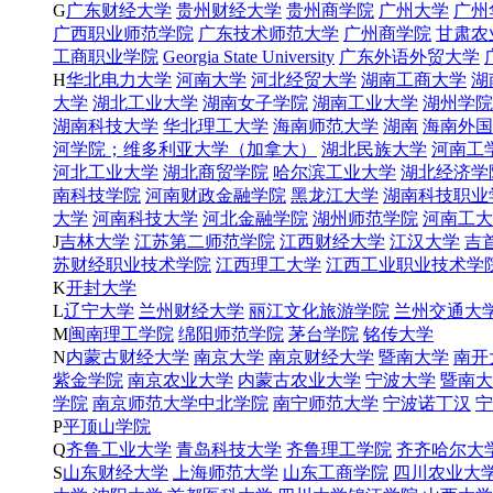
G
广东财经大学
贵州财经大学
贵州商学院
广州大学
广州
广西职业师范学院
广东技术师范大学
广州商学院
甘肃农
工商职业学院
Georgia State University
广东外语外贸大学
H
华北电力大学
河南大学
河北经贸大学
湖南工商大学
湖
大学
湖北工业大学
湖南女子学院
湖南工业大学
湖州学院
湖南科技大学
华北理工大学
海南师范大学
湖南
海南外国
河学院；维多利亚大学（加拿大）
湖北民族大学
河南工
河北工业大学
湖北商贸学院
哈尔滨工业大学
湖北经济学
南科技学院
河南财政金融学院
黑龙江大学
湖南科技职业
大学
河南科技大学
河北金融学院
湖州师范学院
河南工大
J
吉林大学
江苏第二师范学院
江西财经大学
江汉大学
吉
苏财经职业技术学院
江西理工大学
江西工业职业技术学
K
开封大学
L
辽宁大学
兰州财经大学
丽江文化旅游学院
兰州交通大
M
闽南理工学院
绵阳师范学院
茅台学院
铭传大学
N
内蒙古财经大学
南京大学
南京财经大学
暨南大学
南开
紫金学院
南京农业大学
内蒙古农业大学
宁波大学
暨南大
学院
南京师范大学中北学院
南宁师范大学
宁波诺丁汉
宁
P
平顶山学院
Q
齐鲁工业大学
青岛科技大学
齐鲁理工学院
齐齐哈尔大
S
山东财经大学
上海师范大学
山东工商学院
四川农业大