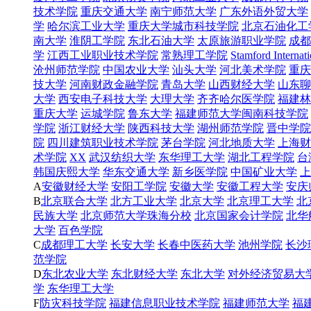
技术学院
重庆交通大学
南宁师范大学
广东外语外贸大学
学
哈尔滨工业大学
重庆大学城市科技学院
北京石油化工
南大学
淮阴工学院
东北石油大学
太原旅游职业学院
成都
学
江西工业职业技术学院
常熟理工学院
Stamford Internati
沧州师范学院
中国农业大学
汕头大学
河北美术学院
重庆
技大学
河南财政金融学院
青岛大学
山西财经大学
山东聊
大学
西安电子科技大学
大理大学
齐齐哈尔医学院
福建林
重庆大学
运城学院
鲁东大学
福建师范大学闽南科技学院
学院
浙江财经大学
陕西科技大学
湖州师范学院
晋中学院
院
四川建筑职业技术学院
茅台学院
河北地质大学
上海财
术学院
XX
武汉纺织大学
东华理工大学
湖北工程学院
台
韩国庆熙大学
华东交通大学
新乡医学院
中国矿业大学
上
A
安徽财经大学
安阳工学院
安徽大学
安徽工程大学
安庆
B
北京联合大学
北方工业大学
北京大学
北京理工大学
北
民族大学
北京师范大学珠海分校
北京国家会计学院
北华
大学
百色学院
C
成都理工大学
长安大学
长春中医药大学
池州学院
长沙
范学院
D
东北农业大学
东北财经大学
东北大学
对外经济贸易大
学
东华理工大学
F
防灾科技学院
福建信息职业技术学院
福建师范大学
福