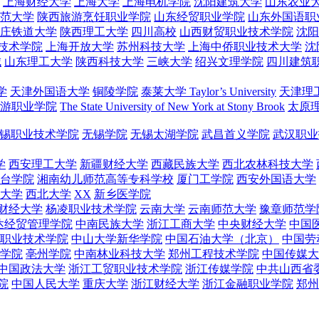
上海财经大学
上海大学
上海电机学院
沈阳建筑大学
山东农业
范大学
陕西旅游烹饪职业学院
山东经贸职业学院
山东外国语职
庄铁道大学
陕西理工大学
四川高校
山西财贸职业技术学院
沈阳
技术学院
上海开放大学
苏州科技大学
上海中侨职业技术大学
沈
城
山东理工大学
陕西科技大学
三峡大学
绍兴文理学院
四川建筑
学
天津外国语大学
铜陵学院
泰莱大学 Taylor’s University
天津理
游职业学院
The State University of New York at Stony Brook
太原
锡职业技术学院
无锡学院
无锡太湖学院
武昌首义学院
武汉职业
学
西安理工大学
新疆财经大学
西藏民族大学
西北农林科技大学
台学院
湘南幼儿师范高等专科学校
厦门工学院
西安外国语大学
大学
西北大学
XX
新乡医学院
财经大学
杨凌职业技术学院
云南大学
云南师范大学
豫章师范学
达经贸管理学院
中南民族大学
浙江工商大学
中央财经大学
中国
职业技术学院
中山大学新华学院
中国石油大学（北京）
中国劳
学院
亳州学院
中南林业科技大学
郑州工程技术学院
中国传媒大
中国政法大学
浙江工贸职业技术学院
浙江传媒学院
中共山西省
院
中国人民大学
重庆大学
浙江财经大学
浙江金融职业学院
郑州