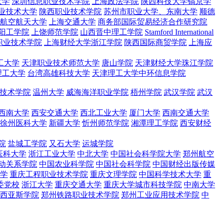
大学
深圳信息职业技术学院
上海政法学院
陕西科技大学镐京学
业技术大学
陕西职业技术学院
苏州市职业大学、东南大学
顺德
航空航天大学
上海交通大学
商务部国际贸易经济合作研究院
阳工学院
上饶师范学院
山西晋中理工学院
Stamford International
职业技术学院
上海财经大学浙江学院
陕西国际商贸学院
上海应
工大学
天津职业技术师范大学
唐山学院
天津财经大学珠江学院
理工大学
台湾高雄科技大学
天津理工大学中环信息学院
技术学院
温州大学
威海海洋职业学院
梧州学院
武汉学院
武汉
西南大学
西安交通大学
西北工业大学
厦门大学
西南交通大学
徐州医科大学
新疆大学
忻州师范学院
湘潭理工学院
西安财经
院
盐城工学院
又石大学
运城学院
医科大学
浙江工业大学
中北大学
中国社会科学院大学
郑州航空
动关系学院
中国农业科学院
中国社会科学院
中国财经出版传媒
学
重庆工程职业技术学院
重庆文理学院
中国科学技术大学
重
委党校
浙江大学
重庆交通大学
重庆大学城市科技学院
中南大学
西亚斯学院
郑州铁路职业技术学院
郑州工业应用技术学院
中