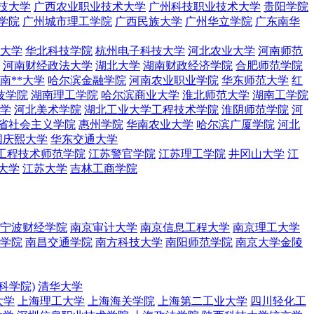
技大学
广西农业职业技术大学
广州科技职业技术大学
贵阳学院
学院
广州城市理工学院
广西民族大学
广州华立学院
广东南华
大学
华北科技学院
杭州电子科技大学
河北农业大学
河南师范
河南财经政法大学
湖北大学
湖南财政经济学院
合肥师范学院
南**大学
哈尔滨金融学院
河南农业职业学院
华东师范大学
红
技学院
湖南理工学院
哈尔滨商业大学
淮北师范大学
湖南工学院
学
河北美术学院
湖北工业大学工程技术学院
淮阴师范学院
河
省社会主义学院
惠州学院
华南农业大学
哈尔滨广厦学院
河北
国庆熙大学
华东交通大学
工程技术师范学院
江苏警官学院
江苏理工学院
井冈山大学
江
大学
江苏大学
吉林工商学院
宁波财经学院
南京审计大学
南京信息工程大学
南京理工大学
学院
南昌交通学院
南方科技大学
南阳师范学院
南京大学金陵
科学院)
清华大学
大学
上海理工大学
上海海关学院
上海第二工业大学
四川轻化工