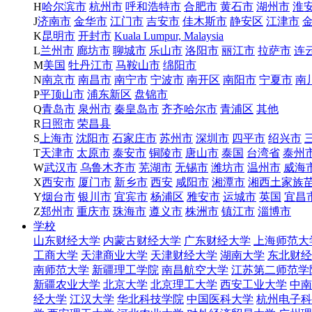
H
哈尔滨市
杭州市
呼和浩特市
合肥市
黄石市
湖州市
淮
J
济南市
金华市
江门市
吉安市
佳木斯市
静安区
江津市
K
昆明市
开封市
Kuala Lumpur, Malaysia
L
兰州市
廊坊市
聊城市
乐山市
洛阳市
丽江市
拉萨市
连
M
美国
牡丹江市
马鞍山市
绵阳市
N
南京市
南昌市
南宁市
宁波市
南开区
南阳市
宁夏市
南
P
平顶山市
浦东新区
盘锦市
Q
青岛市
泉州市
秦皇岛市
齐齐哈尔市
青浦区
其他
R
日照市
荣昌县
S
上海市
沈阳市
石家庄市
苏州市
深圳市
四平市
绍兴市
T
天津市
太原市
泰安市
铜陵市
唐山市
泰国
台湾省
泰州
W
武汉市
乌鲁木齐市
芜湖市
无锡市
潍坊市
温州市
威海
X
西安市
厦门市
新乡市
西安
咸阳市
湘潭市
湘西土家族
Y
烟台市
银川市
宜宾市
杨浦区
雅安市
运城市
英国
宜昌
Z
郑州市
重庆市
珠海市
遵义市
株洲市
镇江市
淄博市
学校
山东财经大学
内蒙古财经大学
广东财经大学
上海师范大
工商大学
天津商业大学
天津财经大学
湖南大学
东北财经
南师范大学
新疆理工学院
南昌航空大学
江苏第二师范学
新疆农业大学
北京大学
北京理工大学
西安工业大学
中南
经大学
江汉大学
华北科技学院
中国医科大学
杭州电子科