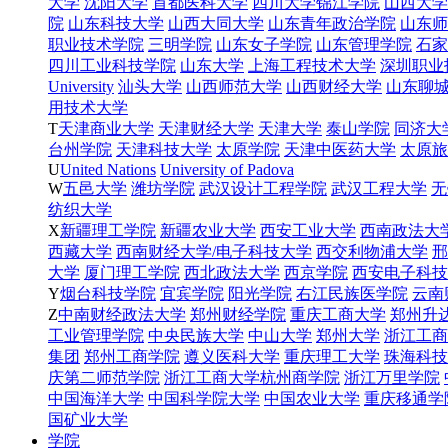
大学
沈阳大学
首都医科大学
四川大学锦江学院
山西大学
院
山东科技大学
山西大同大学
山东青年政治学院
山东师
职业技术学院
三明学院
山东女子学院
山东管理学院
石家
四川工业科技学院
山东大学
上海工程技术大学
深圳职业
University
汕头大学
山西师范大学
山西财经大学
山东聊
用技术大学
T
天津商业大学
天津财经大学
天津大学
泰山学院
同济大
台州学院
天津科技大学
太原学院
天津中医药大学
太原旅
U
United Nations
University of Padova
W
五邑大学
潍坊学院
武汉设计工程学院
武汉工程大学
无
纺织大学
X
新疆理工学院
新疆农业大学
西安工业大学
西南政法大
西藏大学
西南财经大学/电子科技大学
西交利物浦大学
邢
大学
厦门理工学院
西北政法大学
西京学院
西安电子科技
Y
烟台科技学院
宜宾学院
阳光学院
右江民族医学院
云南
Z
中南财经政法大学
郑州财经学院
重庆工商大学
郑州升
工业管理学院
中央民族大学
中山大学
郑州大学
浙江工商
集团
郑州工商学院
遵义医科大学
重庆理工大学
珠海科技
庆第二师范学院
浙江工商大学杭州商学院
浙江万里学院
中国海洋大学
中国科学院大学
中国农业大学
重庆移通学
国矿业大学
学院