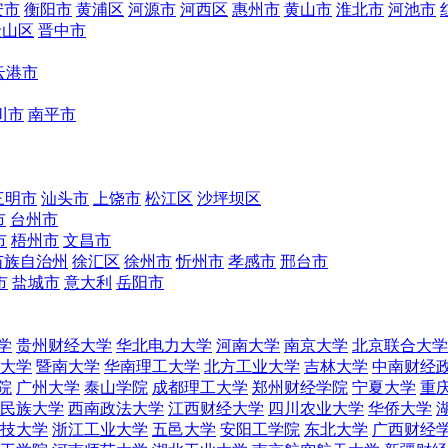
安市
衡阳市
黄浦区
河源市
河西区
惠州市
黄山市
淮北市
河池市
金山区
晋中市
云港市
川市
南平市
三明市
汕头市
上饶市
松江区
沙坪坝区
市
台州市
市
梧州市
文昌市
苗族自治州
徐汇区
徐州市
忻州市
孝感市
邢台市
市
盐城市
意大利
岳阳市
学
贵州财经大学
华北电力大学
河南大学
南京大学
北京联合大学
大学
暨南大学
华南理工大学
北方工业大学
吉林大学
中南财经
院
广州大学
泰山学院
成都理工大学
郑州财经学院
宁夏大学
重
民族大学
西南政法大学
江西财经大学
四川农业大学
华侨大学
技大学
浙江工业大学
五邑大学
安阳工学院
东北大学
广西财经