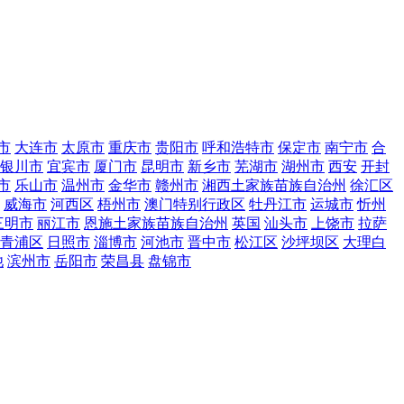
市
大连市
太原市
重庆市
贵阳市
呼和浩特市
保定市
南宁市
合
银川市
宜宾市
厦门市
昆明市
新乡市
芜湖市
湖州市
西安
开封
市
乐山市
温州市
金华市
赣州市
湘西土家族苗族自治州
徐汇区
威海市
河西区
梧州市
澳门特别行政区
牡丹江市
运城市
忻州
三明市
丽江市
恩施土家族苗族自治州
英国
汕头市
上饶市
拉萨
青浦区
日照市
淄博市
河池市
晋中市
松江区
沙坪坝区
大理白
他
滨州市
岳阳市
荣昌县
盘锦市