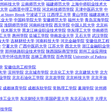
州科技大学
云南师范大学
福建师范大学
上海中侨职业技术大
大学
山西晋中理工学院
河北科技师范学院
天津中医药大学
中
 at Stony Brook
宁波诺丁汉
江西理工大学
黄山学院
福建农林大
工业大学
中国科学院大学
安徽师范大学
福州大学
青岛滨海学院
院
淮阴师范学院
河南科技学院
西京学院
中国人民大学
北京科
佳木斯大学
黑龙江林业职业技术学院
华东理工大学
华南师范
工大学
惠州学院
盐城工学院
华南农业大学
又石大学
武汉学院
放大学
吉林财经大学
河南科技大学
河北金融学院
安徽信息工程
学
宁夏大学
广西中医药大学
江苏大学
西北大学
浙江金融职业学
学
郑州铁路职业技术学院
陕西国际商贸学院
郑州工业应用技
大学中环信息学院
吉林工商学院
百色学院
University of Padova
学
安徽信息工程学院
大学
滨州学院
北京城市学院
北京化工大学
北京建筑大学
北方
业学院
北京石油化工学院
北京农学院
北京科技大学
北京开放
院
成都体育学院
成都东软学院
常熟理工学院
巢湖学院
沧州师
连工业大学
东北财经大学/英国萨里大学
东北石油大学
大理大
科技学院