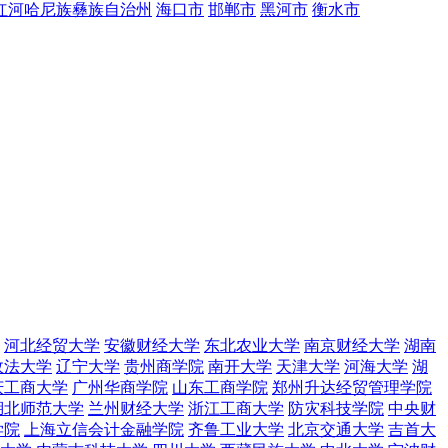
红河哈尼族彝族自治州
海口市
邯郸市
黑河市
衡水市
河北经贸大学
安徽财经大学
东北农业大学
南京财经大学
湖南
政法大学
辽宁大学
贵州商学院
南开大学
天津大学
河海大学
湖
庆工商大学
广州华商学院
山东工商学院
郑州升达经贸管理学院
湖北师范大学
兰州财经大学
浙江工商大学
防灾科技学院
中央财
学院
上海立信会计金融学院
齐鲁工业大学
北京交通大学
吉首大