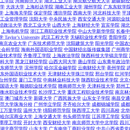
工学院
河南师范大学
湖北工业大学
南京航空航天大学
新疆财经
学
大连大学
上海杉达学院
湖南工业大学
湖州学院
广东东软学
学
上海海关学院
保定学院
潍坊学院
西南大学
河北科技大学
平
工业管理学院
沈阳大学
中央民族大学
西安交通大学
河源职业技
经政法大学
西北工业大学
山西大学
上海财经大学
宜宾学院
湖北
上海电机学院
浙江工商职业技术学院
中山大学新华学院
长春中
aylor’s University
武汉工程大学
无锡职业技术学院
贵阳学院
南京农业大学
广东技术师范大学
沈阳建筑大学
阳光学院
中国农
社会科学院
海南外国语职业学院
中国财经出版传媒集团
广州商学
业技术学院
齐鲁理工学院
上海政法学院
陕西科技大学镐京学院
科大学
黑龙江财经学院
山西大同大学
唐山学院
山东青年政治学
东师范大学
滨州学院
哈尔滨金融学院
云南财经大学
亳州学院
东外国语职业技术大学
天津财经大学珠江学院
邢台学院
红河学
台州学院
厦门工学院
中南林业科技大学
陕西职业技术学院
北京
国语大学
顺德职业技术学院
赣南师范大学
天津科技大学
郑州工
衡水职业技术学院
长沙理工大学
重庆工程职业技术学院
南京林
院
澳门城市大学
新疆大学
广西民族大学
山东女子学院
南昌交通
范大学珠海分校
广州华立学院
齐齐哈尔大学
成都锦城学院
成都
江万里学院
温州大学
绵阳师范学院
陕西理工大学
四川高校
北华
哈尔滨商业大学
上海交通大学
包头师范学院
江苏理工学院
安阳
潭理工学院
开封大学
西安财经大学
南京师范大学中北学院
四川
湖北商贸学院
山东大学
广东南华工商职业学院
中共山西省委党