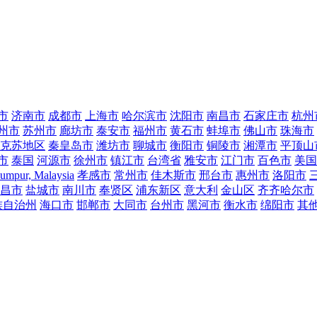
市
济南市
成都市
上海市
哈尔滨市
沈阳市
南昌市
石家庄市
杭州
州市
苏州市
廊坊市
泰安市
福州市
黄石市
蚌埠市
佛山市
珠海市
克苏地区
秦皇岛市
潍坊市
聊城市
衡阳市
铜陵市
湘潭市
平顶山
市
泰国
河源市
徐州市
镇江市
台湾省
雅安市
江门市
百色市
美国
umpur, Malaysia
孝感市
常州市
佳木斯市
邢台市
惠州市
洛阳市
昌市
盐城市
南川市
奉贤区
浦东新区
意大利
金山区
齐齐哈尔市
族自治州
海口市
邯郸市
大同市
台州市
黑河市
衡水市
绵阳市
其