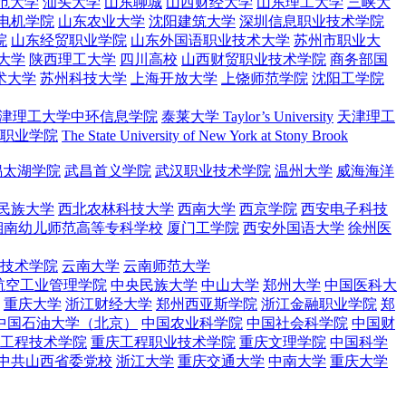
范大学
汕头大学
山东聊城
山西财经大学
山东理工大学
三峡大
电机学院
山东农业大学
沈阳建筑大学
深圳信息职业技术学院
院
山东经贸职业学院
山东外国语职业技术大学
苏州市职业大
大学
陕西理工大学
四川高校
山西财贸职业技术学院
商务部国
术大学
苏州科技大学
上海开放大学
上饶师范学院
沈阳工学院
津理工大学中环信息学院
泰莱大学 Taylor’s University
天津理工
职业学院
The State University of New York at Stony Brook
锡太湖学院
武昌首义学院
武汉职业技术学院
温州大学
威海海洋
民族大学
西北农林科技大学
西南大学
西京学院
西安电子科技
湘南幼儿师范高等专科学校
厦门工学院
西安外国语大学
徐州医
技术学院
云南大学
云南师范大学
航空工业管理学院
中央民族大学
中山大学
郑州大学
中国医科大
重庆大学
浙江财经大学
郑州西亚斯学院
浙江金融职业学院
郑
中国石油大学（北京）
中国农业科学院
中国社会科学院
中国财
工程技术学院
重庆工程职业技术学院
重庆文理学院
中国科学
中共山西省委党校
浙江大学
重庆交通大学
中南大学
重庆大学