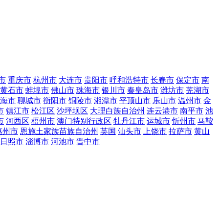
市
重庆市
杭州市
大连市
贵阳市
呼和浩特市
长春市
保定市
南
黄石市
蚌埠市
佛山市
珠海市
银川市
秦皇岛市
潍坊市
芜湖市
海市
聊城市
衡阳市
铜陵市
湘潭市
平顶山市
乐山市
温州市
金
市
镇江市
松江区
沙坪坝区
大理白族自治州
连云港市
南平市
池
市
河西区
梧州市
澳门特别行政区
牡丹江市
运城市
忻州市
马鞍
惠州市
恩施土家族苗族自治州
英国
汕头市
上饶市
拉萨市
黄山
日照市
淄博市
河池市
晋中市