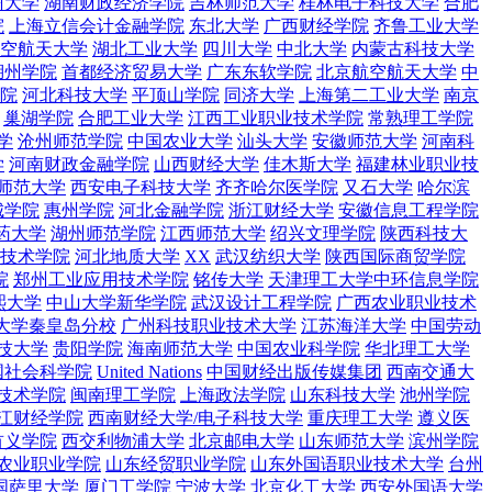
州大学
湖南财政经济学院
吉林师范大学
桂林电子科技大学
合肥
院
上海立信会计金融学院
东北大学
广西财经学院
齐鲁工业大学
空航天大学
湖北工业大学
四川大学
中北大学
内蒙古科技大学
湖州学院
首都经济贸易大学
广东东软学院
北京航空航天大学
中
院
河北科技大学
平顶山学院
同济大学
上海第二工业大学
南京
巢湖学院
合肥工业大学
江西工业职业技术学院
常熟理工学院
学
沧州师范学院
中国农业大学
汕头大学
安徽师范大学
河南科
学
河南财政金融学院
山西财经大学
佳木斯大学
福建林业职业技
师范大学
西安电子科技大学
齐齐哈尔医学院
又石大学
哈尔滨
城学院
惠州学院
河北金融学院
浙江财经大学
安徽信息工程学院
药大学
湖州师范学院
江西师范大学
绍兴文理学院
陕西科技大
技术学院
河北地质大学
XX
武汉纺织大学
陕西国际商贸学院
院
郑州工业应用技术学院
铭传大学
天津理工大学中环信息学院
熙大学
中山大学新华学院
武汉设计工程学院
广西农业职业技术
大学秦皇岛分校
广州科技职业技术大学
江苏海洋大学
中国劳动
技大学
贵阳学院
海南师范大学
中国农业科学院
华北理工大学
国社会科学院
United Nations
中国财经出版传媒集团
西南交通大
技术学院
闽南理工学院
上海政法学院
山东科技大学
池州学院
江财经学院
西南财经大学/电子科技大学
重庆理工大学
遵义医
首义学院
西交利物浦大学
北京邮电大学
山东师范大学
滨州学院
农业职业学院
山东经贸职业学院
山东外国语职业技术大学
台州
国萨里大学
厦门工学院
宁波大学
北京化工大学
西安外国语大学