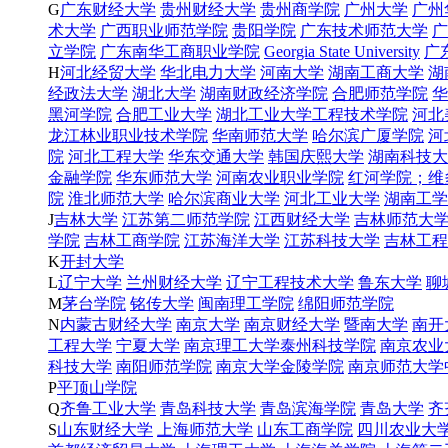
G
广东财经大学
贵州财经大学
贵州商学院
广州大学
广州
术大学
广西职业师范学院
贵阳学院
广东技术师范大学
广
立学院
广东南华工商职业学院
Georgia State University
广
H
河北经贸大学
华北电力大学
河南大学
湖南工商大学
湖
经政法大学
湖北大学
湖南财政经济学院
合肥师范学院
华
黑河学院
合肥工业大学
湖北工业大学工程技术学院
河北
龙江林业职业技术学院
华南师范大学
哈尔滨广厦学院
河
院
河北工程大学
华东交通大学
韩国庆熙大学
湖南科技大
金融学院
华东师范大学
河南农业职业学院
红河学院；维
院
淮北师范大学
哈尔滨商业大学
河北工业大学
湖南工学
J
吉林大学
江苏第二师范学院
江西财经大学
吉林师范大
学院
吉林工商学院
江苏海洋大学
江苏科技大学
吉林工程
K
开封大学
L
辽宁大学
兰州财经大学
辽宁工程技术大学
鲁东大学
聊
M
茅台学院
铭传大学
闽南理工学院
绵阳师范学院
N
内蒙古财经大学
南京大学
南京财经大学
暨南大学
南开
工程大学
宁夏大学
南京理工大学泰州科技学院
南京农业
科技大学
南阳师范学院
南京大学金陵学院
南京师范大学
P
平顶山学院
Q
齐鲁工业大学
青岛科技大学
青岛滨海学院
青岛大学
齐
S
山东财经大学
上海师范大学
山东工商学院
四川农业大