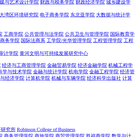
媒与艺术设计学院
财政与税务学院
财政经济学院
城乡建设学
大湾区环境研究院
电子商务学院
东北亚学院
大数据与统计学
院
工商学院
公共管理与法学院
公共卫生与管理学院
国际教育学
商务学院
国际法商系
工学院/光华管理学院
工程管理学院
工程
审计学院
黄河文明与可持续发展研究中心
院
经济与工商管理学院
金融贸易学院
经济金融学院
机械工程学
科学与技术学院
金融与统计学院
机电学院
金融工程学院
经济管
与经济学院
计算机学院
机械与车辆学院
经济科学出版社
计算
济研究所
Robinson College of Business
院
商务管理学院
商旅学院
商贸管理学院
胜祥商学院
数学与计