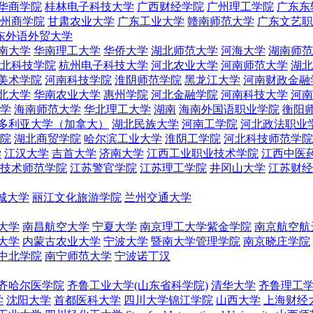
华商学院
桂林电子科技大学
广西财经学院
广州理工学院
广东东
州商学院
甘肃农业大学
广东工业大学
赣南师范大学
广东文艺职
东外语外贸大学
南大学
华南理工大学
华侨大学
湖北师范大学
河海大学
湖南师范
北科技学院
杭州电子科技大学
河北农业大学
河南师范大学
湖北
美术学院
河南科技学院
淮阴师范学院
黑龙江大学
河南财政金融
北大学
华南农业大学
惠州学院
河北金融学院
河南科技大学
河南
学
海南师范大学
华北理工大学
湖南
海南外国语职业学院
衡阳
多利亚大学（加拿大）
湖北民族大学
河南工学院
河北政法职业
院
湖北商贸学院
哈尔滨工业大学
淮阴工学院
河北科技师范学院
学
江汉大学
吉首大学
济南大学
江西工业职业技术学院
江西中医
技术师范学院
江苏警官学院
江苏理工学院
井冈山大学
江苏财经
城大学
丽江文化旅游学院
兰州交通大学
大学
南昌航空大学
宁夏大学
南京理工大学紫金学院
南京航空航
大学
内蒙古农业大学
宁波大学
暨南大学管理学院
南京晓庄学院
中北学院
南宁师范大学
宁波诺丁汉
齐哈尔医学院
齐鲁工业大学(山东省科学院)
清华大学
齐鲁理工
学
沈阳大学
首都医科大学
四川大学锦江学院
山西大学
上海财经