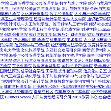
计学院
工商管理学院
公共管理学院
数学与统计学院
经济与贸易
学与工程学院
经济贸易与管理学院
统计与数学学院
金融与贸易
理与法学院
文化与传播学院
数字经济学院
人文与社会科学学院
公共卫生与管理学院
经济与统计学院
医学人文学院
通识教育学院
学院
计算机与人工智能学院、管理科学与工程学院
经济社会发
研究院
材料学院
管理工程与商学院
现代农学院
财税学院
Institute
院
创新创业学院
统计与数学学院/教务处
财会学院
财经与旅游学
艺术学院
统计与应用数学学院
机电学院
美术学院
农业昆虫与害
管理学院
信息科学与工程学院
经济管理与法学学院
教育科学学
院
电力学院
文化旅游学院
东亚社会发展研究院
商贸管理学院
人
学院
海关与公共管理学院
数统学院
数学物理学院
航空运输学院
学学院
信息工程与商务管理学院
传媒与艺术设计学院
国际经管
济学院
东北亚学院
数理与金融学院
国际经济管理学院
数学与计
国际法商系
哲学社会学院
工学院/光华管理学院
信息化办公室
电气工程及自动化学院
电子与信息学院
电气自动化与信息工程
与控制学院
会计与审计学院
终身教育学院
黄河文明与可持续发
ty
城市与环境学院
经济科学出版社
信息管理学院
财经研究所高
人文与公共管理学院
秦皇岛校区
汽车与交通工程学院
经济管理与
 Business School
人口与劳动经济研究所
MBA教育中心
社会经