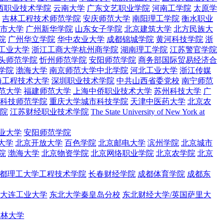
西职业技术学院
云南大学
广东文艺职业学院
河南工学院
太原学
吉林工程技术师范学院
安庆师范大学
南阳理工学院
衡水职业
市大学
广州新华学院
山东女子学院
北京建筑大学
北方民族大
院
广州华立学院
华中农业大学
成都锦城学院
黄河科技学院
浙
工业大学
浙江工商大学杭州商学院
湖南理工学院
江苏警官学院
头师范学院
忻州师范学院
安阳师范学院
商务部国际贸易经济合
学院
渤海大学
南京师范大学中北学院
河北工业大学
浙江传媒
海工程技术大学
深圳职业技术学院
中共山西省委党校
南宁师范
范大学
福建师范大学
上海中侨职业技术大学
苏州科技大学
广
科技师范学院
重庆大学城市科技学院
天津中医药大学
北京农
院
江苏财经职业技术学院
The State University of New York at
业大学
安阳师范学院
大学
北京开放大学
百色学院
北京邮电大学
滨州学院
北京城市
院
渤海大学
北京物资学院
北京网络职业学院
北京农学院
北京
都理工大学工程技术学院
长春财经学院
成都体育学院
成都东
大连工业大学
东北大学秦皇岛分校
东北财经大学/英国萨里大
农林大学