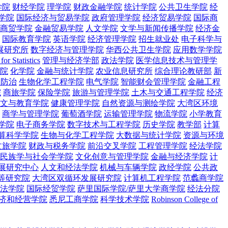
学院
财经学院
理学院
财政金融学院
统计学院
公共卫生学院
经
学院
国际经济与贸易学院
政府管理学院
经济贸易学院
国际商
商贸学院
金融贸易学院
人文学院
文学与新闻传播学院
经济金
国际教育学院
英语学院
经济管理学院
招生就业处
电子科学与
展研究所
数字经济与管理学院
华西公共卫生学院
应用数学学院
 for Statistics
管理与经济学部
政法学院
医学信息技术与管理学
院
化学院
金融与统计学院
农业信息研究所
综合理论教研部
新
虫防治
生物化学工程学院
电气学院
智能财会管理学院
金融工程
院
商旅学院
保险学院
旅游与管理学院
土木与交通工程学院
经济
文与教育学院
健康管理学院
自然资源与测绘学院
大湾区环境
商学与管理学院
葡萄酒学院
运输管理学院
物流学院
小学教育
学院
电子商务学院
数字技术与工程学院
历史学院
教学部
计算
算科学学院
生物与化学工程学院
大数据与统计学院
资源与环境
文旅学院
财政与税务学院
前沿交叉学院
工程管理学院
经法学院
民族学与社会学学院
文化创意与管理学院
金融与经济学院
计
展研究中心
人文和经法学院
机械与车辆学院
政经学院
公共政
等研究院
大湾区双循环发展研究院
计算机工程学院
范蠡商学院
法学院
国际经贸学院
萨里国际学院/萨里大学商学院
经法分院
济和经营学院
悉尼工商学院
科学技术学院
Robinson College of