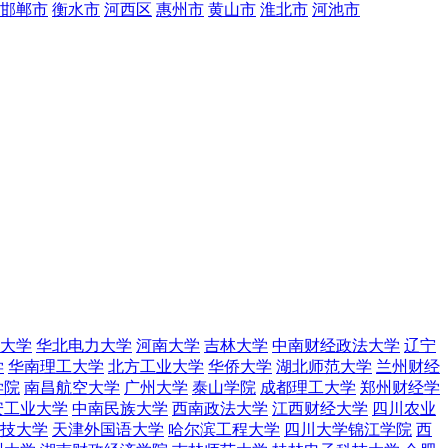
邯郸市
衡水市
河西区
惠州市
黄山市
淮北市
河池市
大学
华北电力大学
河南大学
吉林大学
中南财经政法大学
辽宁
学
华南理工大学
北方工业大学
华侨大学
湖北师范大学
兰州财经
学院
南昌航空大学
广州大学
泰山学院
成都理工大学
郑州财经学
安工业大学
中南民族大学
西南政法大学
江西财经大学
四川农业
技大学
天津外国语大学
哈尔滨工程大学
四川大学锦江学院
西