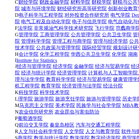
C
财经学院
财政金融学院
材料学院
财税学院
财税与公共
院
城市与环境学院
财经研究所高等研究院
创新创业教育
D
电子科学与工程学院
对外投资合作研究所
电气学院
Dep
院
电气工程及自动化学院
电子与信息学院
电气自动化与
F
法学院
非常规油气科学技术研究院
飞行学院
范蠡商学
G
管理学院
工商管理学院
公共管理学院
公共卫生学院
管
院
管理科学学院
管理工程与商学院
管理与经济学部
公共
技术学院
公共政策与管理学院
国际经贸学院
规划设计研
H
会计学院
化学工程学院
华西公共卫生学院
化学院
湖南
I
Institute for Statistics
J
经济与管理学院
经济学院
金融学院
经济与贸易学院
经
院
经济与统计学院
经济管理学院
计算机与人工智能学院
理与法学学院
教育科学学院
经济与贸易学院
健康管理学
机工程学院
教育学院
经济管理与法学院
经法分院
K
科技学院
科学技术学院
L
理学院
旅游学院
旅游烹饪学院
旅游与管理学院
历史学
M
马克思主义学院
美术学院
民族学与社会学学院
MBA
N
农业信息研究所
农业昆虫与害虫防治
P
葡萄酒学院
Q
前沿交叉学院
秦皇岛校区
汽车与交通工程学院
R
人文与社会科学学院
人文学院
人文与教育学院
软件与
S
商学院
数学与统计学院
数学学院
数字经济学院
商贸学