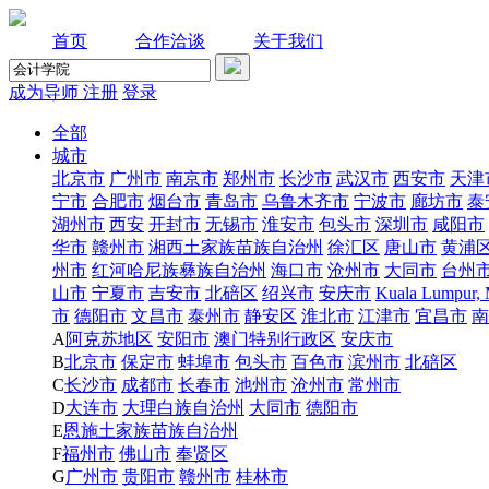
首页
合作洽谈
关于我们
成为导师
注册
登录
全部
城市
北京市
广州市
南京市
郑州市
长沙市
武汉市
西安市
天津
宁市
合肥市
烟台市
青岛市
乌鲁木齐市
宁波市
廊坊市
泰
湖州市
西安
开封市
无锡市
淮安市
包头市
深圳市
咸阳市
华市
赣州市
湘西土家族苗族自治州
徐汇区
唐山市
黄浦
州市
红河哈尼族彝族自治州
海口市
沧州市
大同市
台州
山市
宁夏市
吉安市
北碚区
绍兴市
安庆市
Kuala Lumpur, 
市
德阳市
文昌市
泰州市
静安区
淮北市
江津市
宜昌市
南
A
阿克苏地区
安阳市
澳门特别行政区
安庆市
B
北京市
保定市
蚌埠市
包头市
百色市
滨州市
北碚区
C
长沙市
成都市
长春市
池州市
沧州市
常州市
D
大连市
大理白族自治州
大同市
德阳市
E
恩施土家族苗族自治州
F
福州市
佛山市
奉贤区
G
广州市
贵阳市
赣州市
桂林市