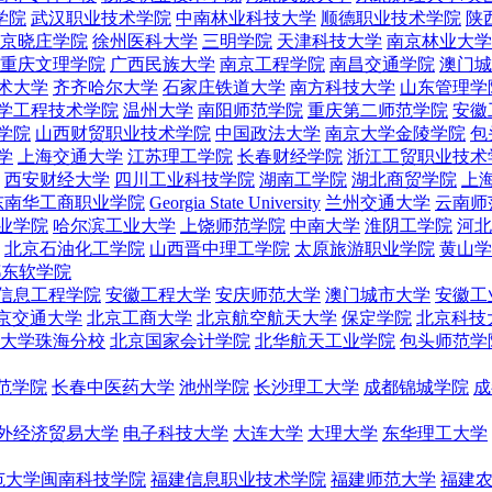
学院
武汉职业技术学院
中南林业科技大学
顺德职业技术学院
陕
京晓庄学院
徐州医科大学
三明学院
天津科技大学
南京林业大学
重庆文理学院
广西民族大学
南京工程学院
南昌交通学院
澳门城
术大学
齐齐哈尔大学
石家庄铁道大学
南方科技大学
山东管理学
学工程技术学院
温州大学
南阳师范学院
重庆第二师范学院
安徽
学院
山西财贸职业技术学院
中国政法大学
南京大学金陵学院
包
学
上海交通大学
江苏理工学院
长春财经学院
浙江工贸职业技术
西安财经大学
四川工业科技学院
湖南工学院
湖北商贸学院
上
东南华工商职业学院
Georgia State University
兰州交通大学
云南师
业学院
哈尔滨工业大学
上饶师范学院
中南大学
淮阴工学院
河北
北京石油化工学院
山西晋中理工学院
太原旅游职业学院
黄山学
都东软学院
信息工程学院
安徽工程大学
安庆师范大学
澳门城市大学
安徽工
京交通大学
北京工商大学
北京航空航天大学
保定学院
北京科技
大学珠海分校
北京国家会计学院
北华航天工业学院
包头师范学
范学院
长春中医药大学
池州学院
长沙理工大学
成都锦城学院
成
外经济贸易大学
电子科技大学
大连大学
大理大学
东华理工大学
范大学闽南科技学院
福建信息职业技术学院
福建师范大学
福建