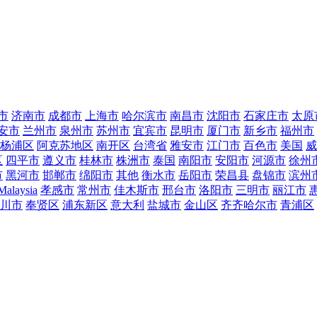
市
济南市
成都市
上海市
哈尔滨市
南昌市
沈阳市
石家庄市
太原
安市
兰州市
泉州市
苏州市
宜宾市
昆明市
厦门市
新乡市
福州市
杨浦区
阿克苏地区
南开区
台湾省
雅安市
江门市
百色市
美国
威
区
四平市
遵义市
桂林市
株洲市
泰国
南阳市
安阳市
河源市
徐州
市
黑河市
邯郸市
绵阳市
其他
衡水市
岳阳市
荣昌县
盘锦市
滨州
Malaysia
孝感市
常州市
佳木斯市
邢台市
洛阳市
三明市
丽江市
川市
奉贤区
浦东新区
意大利
盐城市
金山区
齐齐哈尔市
青浦区