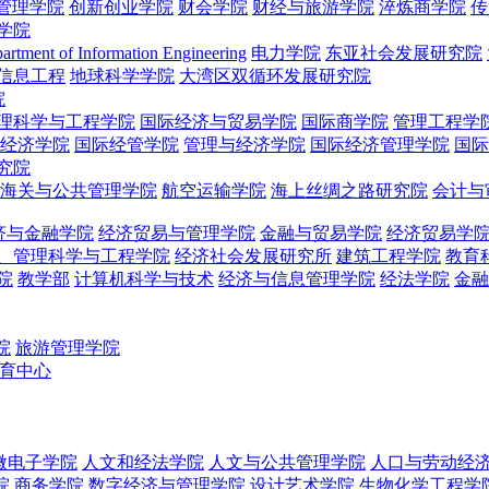
管理学院
创新创业学院
财会学院
财经与旅游学院
淬炼商学院
传
学院
artment of Information Engineering
电力学院
东亚社会发展研究院
信息工程
地球科学学院
大湾区双循环发展研究院
院
理科学与工程学院
国际经济与贸易学院
国际商学院
管理工程学
经济学院
国际经管学院
管理与经济学院
国际经济管理学院
国际
究院
海关与公共管理学院
航空运输学院
海上丝绸之路研究院
会计与
济与金融学院
经济贸易与管理学院
金融与贸易学院
经济贸易学
、管理科学与工程学院
经济社会发展研究所
建筑工程学院
教育
院
教学部
计算机科学与技术
经济与信息管理学院
经法学院
金融
院
旅游管理学院
教育中心
微电子学院
人文和经法学院
人文与公共管理学院
人口与劳动经
院
商务学院
数字经济与管理学院
设计艺术学院
生物化学工程学