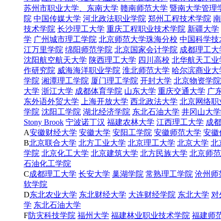
苏州市职业大学、东南大学
赣南师范大学
暨南大学管理
院
中国传媒大学
河北政法职业学院
郑州工程技术学院
南
技术学院
长沙理工大学
重庆工程职业技术学院
新疆大学
学
广州城市理工学院
北京师范大学珠海分校
中国科学技
江万里学院
绵阳师范学院
北京国家会计学院
成都理工大
沈阳航空航天大学
陕西理工大学
四川高校
北华航天工业
作研究院
威海海洋职业学院
淮北师范大学
哈尔滨商业大
学院
湘潭理工学院
厦门理工学院
开封大学
北京物资学院
大学
浙江大学
成都体育学院
山东大学
重庆交通大学
广
东外语外贸大学
上海开放大学
西北政法大学
北京网络职
学院
沈阳工学院
湖北经济学院
东北石油大学
井冈山大学
Stony Brook
宁波诺丁汉
福建农林大学
江西理工大学
成
A
安徽财经大学
安徽大学
安阳工学院
安徽师范大学
安徽
B
北京联合大学
北方工业大学
北京理工大学
北京大学
北
学院
北京化工大学
北京建筑大学
北方民族大学
北京师范
石油化工学院
C
成都理工大学
长安大学
巢湖学院
常熟理工学院
沧州师
软学院
D
东北农业大学
东北财经大学
大连财经学院
东北大学
对
学
东北石油大学
F
防灾科技学院
福州大学
福建林业职业技术学院
福建师