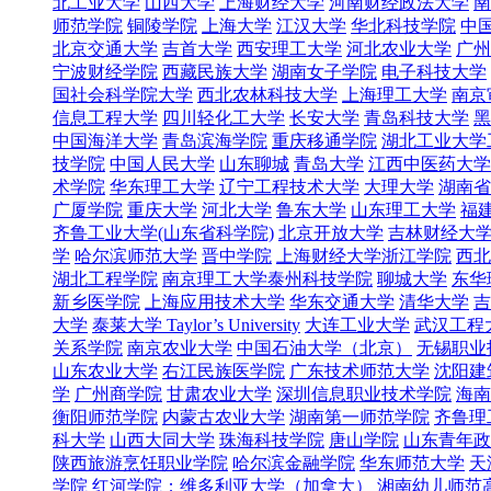
北工业大学
山西大学
上海财经大学
河南财经政法大学
南
师范学院
铜陵学院
上海大学
江汉大学
华北科技学院
中
北京交通大学
吉首大学
西安理工大学
河北农业大学
广州
宁波财经学院
西藏民族大学
湖南女子学院
电子科技大学
国社会科学院大学
西北农林科技大学
上海理工大学
南京
信息工程大学
四川轻化工大学
长安大学
青岛科技大学
黑
中国海洋大学
青岛滨海学院
重庆移通学院
湖北工业大学
技学院
中国人民大学
山东聊城
青岛大学
江西中医药大学
术学院
华东理工大学
辽宁工程技术大学
大理大学
湖南省
广厦学院
重庆大学
河北大学
鲁东大学
山东理工大学
福
齐鲁工业大学(山东省科学院)
北京开放大学
吉林财经大
学
哈尔滨师范大学
晋中学院
上海财经大学浙江学院
西北
湖北工程学院
南京理工大学泰州科技学院
聊城大学
东华
新乡医学院
上海应用技术大学
华东交通大学
清华大学
吉
大学
泰莱大学 Taylor’s University
大连工业大学
武汉工程
关系学院
南京农业大学
中国石油大学（北京）
无锡职业
山东农业大学
右江民族医学院
广东技术师范大学
沈阳建
学
广州商学院
甘肃农业大学
深圳信息职业技术学院
海南
衡阳师范学院
内蒙古农业大学
湖南第一师范学院
齐鲁理
科大学
山西大同大学
珠海科技学院
唐山学院
山东青年政
陕西旅游烹饪职业学院
哈尔滨金融学院
华东师范大学
天
学院
红河学院；维多利亚大学（加拿大）
湘南幼儿师范