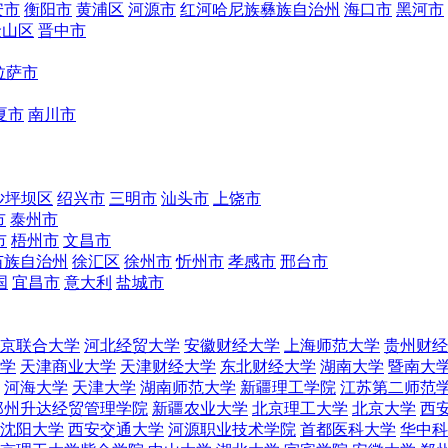
安市
衡阳市
黄浦区
河源市
红河哈尼族彝族自治州
海口市
黑河市
金山区
晋中市
拉萨市
夏市
南川市
沙坪坝区
绍兴市
三明市
汕头市
上饶市
市
泰州市
市
梧州市
文昌市
苗族自治州
徐汇区
徐州市
忻州市
孝感市
邢台市
国
宜昌市
意大利
盐城市
京联合大学
河北经贸大学
安徽财经大学
上海师范大学
贵州财经
学
天津商业大学
天津财经大学
东北财经大学
湖南大学
暨南大
河海大学
天津大学
湖南师范大学
新疆理工学院
江苏第二师范
郑州升达经贸管理学院
新疆农业大学
北京理工大学
北京大学
西
沈阳大学
西安交通大学
河源职业技术学院
首都医科大学
华中科