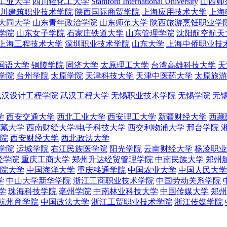
工业大学
四川轻化工大学
Stamford International University
山西师
川建筑职业技术学院
陕西国际商贸学院
上海应用技术大学
上海
大同大学
山东青年政治学院
山东师范大学
陕西旅游烹饪职业学
学院
山东女子学院
石家庄铁道大学
山东管理学院
沈阳航空航天
上海工程技术大学
深圳职业技术学院
山东大学
上海中侨职业技
国语大学
铜陵学院
同济大学
太原理工大学
台湾高雄科技大学
天
学院
台州学院
太原学院
天津科技大学
天津中医药大学
太原旅游
武汉设计工程学院
武汉工程大学
无锡职业技术学院
无锡学院
无
学
西安交通大学
西北工业大学
西安理工大学
新疆财经大学
西藏
藏大学
西南财经大学/电子科技大学
西交利物浦大学
邢台学院
院
西安财经大学
西北政法大学
学院
运城学院
右江民族医学院
阳光学院
云南财经大学
杨凌职业
经学院
重庆工商大学
郑州升达经贸管理学院
中南民族大学
郑州
院大学
中国海洋大学
重庆移通学院
中国农业大学
中国人民大学
学
中山大学新华学院
浙江工商职业技术学院
中国劳动关系学院
学
珠海科技学院
亳州学院
中南林业科技大学
中国传媒大学
郑州
杭州商学院
中国政法大学
浙江工贸职业技术学院
浙江传媒学院