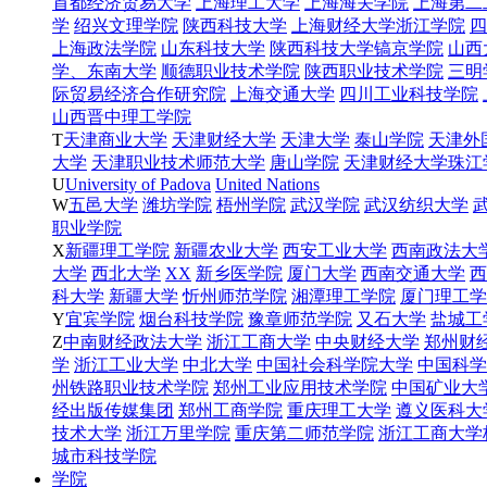
首都经济贸易大学
上海理工大学
上海海关学院
上海第二
学
绍兴文理学院
陕西科技大学
上海财经大学浙江学院
四
上海政法学院
山东科技大学
陕西科技大学镐京学院
山西
学、东南大学
顺德职业技术学院
陕西职业技术学院
三明
际贸易经济合作研究院
上海交通大学
四川工业科技学院
山西晋中理工学院
T
天津商业大学
天津财经大学
天津大学
泰山学院
天津外
大学
天津职业技术师范大学
唐山学院
天津财经大学珠江
U
University of Padova
United Nations
W
五邑大学
潍坊学院
梧州学院
武汉学院
武汉纺织大学
职业学院
X
新疆理工学院
新疆农业大学
西安工业大学
西南政法大
大学
西北大学
XX
新乡医学院
厦门大学
西南交通大学
西
科大学
新疆大学
忻州师范学院
湘潭理工学院
厦门理工学
Y
宜宾学院
烟台科技学院
豫章师范学院
又石大学
盐城工
Z
中南财经政法大学
浙江工商大学
中央财经大学
郑州财
学
浙江工业大学
中北大学
中国社会科学院大学
中国科学
州铁路职业技术学院
郑州工业应用技术学院
中国矿业大
经出版传媒集团
郑州工商学院
重庆理工大学
遵义医科大
技术大学
浙江万里学院
重庆第二师范学院
浙江工商大学
城市科技学院
学院