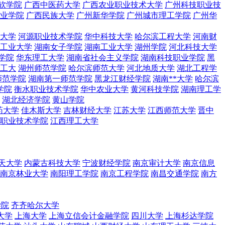
软学院
广西中医药大学
广西农业职业技术大学
广州科技职业技
业学院
广西民族大学
广州新华学院
广州城市理工学院
广州华
大学
河源职业技术学院
华中科技大学
哈尔滨工程大学
河南财
工业大学
湖南女子学院
湖南工业大学
湖州学院
河北科技大学
学院
华东理工大学
湖南省社会主义学院
湖南科技职业学院
黑
工大
湖州师范学院
哈尔滨师范大学
河北地质大学
湖北工程学
师范学院
湖南第一师范学院
黑龙江财经学院
湖南**大学
哈尔滨
学院
衡水职业技术学院
华中农业大学
黄河科技学院
湖南理工学
湖北经济学院
黄山学院
药大学
佳木斯大学
吉林财经大学
江苏大学
江西师范大学
晋中
职业技术学院
江西理工大学
天大学
内蒙古科技大学
宁波财经学院
南京审计大学
南京信息
南京林业大学
南阳理工学院
南京工程学院
南昌交通学院
南方
学院
齐齐哈尔大学
大学
上海大学
上海立信会计金融学院
四川大学
上海杉达学院