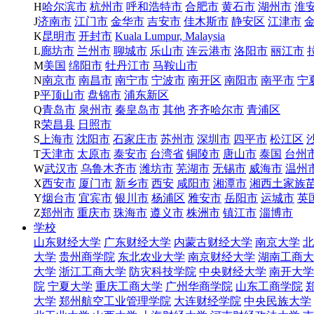
H
哈尔滨市
杭州市
呼和浩特市
合肥市
黄石市
湖州市
淮
J
济南市
江门市
金华市
吉安市
佳木斯市
静安区
江津市
K
昆明市
开封市
Kuala Lumpur, Malaysia
L
廊坊市
兰州市
聊城市
乐山市
连云港市
洛阳市
丽江市
M
美国
绵阳市
牡丹江市
马鞍山市
N
南京市
南昌市
南宁市
宁波市
南开区
南阳市
南平市
宁
P
平顶山市
盘锦市
浦东新区
Q
青岛市
泉州市
秦皇岛市
其他
齐齐哈尔市
青浦区
R
荣昌县
日照市
S
上海市
沈阳市
石家庄市
苏州市
深圳市
四平市
松江区
T
天津市
太原市
泰安市
台湾省
铜陵市
唐山市
泰国
台州
W
武汉市
乌鲁木齐市
潍坊市
芜湖市
无锡市
威海市
温州
X
西安市
厦门市
新乡市
西安
咸阳市
湘潭市
湘西土家族
Y
烟台市
宜宾市
银川市
杨浦区
雅安市
岳阳市
运城市
英
Z
郑州市
重庆市
珠海市
遵义市
株洲市
镇江市
淄博市
学校
山东财经大学
广东财经大学
内蒙古财经大学
南京大学
北
大学
贵州商学院
东北农业大学
南京财经大学
湖南工商大
大学
浙江工商大学
防灾科技学院
中央财经大学
南开大学
院
宁夏大学
重庆工商大学
广州华商学院
山东工商学院
大学
郑州航空工业管理学院
大连财经学院
中央民族大学