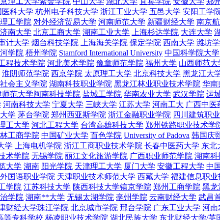
京理工大学紫金学院
中山大学
湖北大学
宜宾学院
安徽大学
郑
国医科大学
杭州电子科技大学
浙江工业大学
五邑大学
安阳工学
理工学院
对外经济贸易大学
河南师范大学
新疆财经大学
南京航
济南大学
北京工商大学
湖南工业大学
上海杉达学院
大连大学
审计大学
烟台科技学院
上海海关学院
保定学院
西南大学
潍坊学
河学院
梧州学院
Stamford International University
中国科学院大学
工程技术学院
河北美术学院
豫章师范学院
福州大学
山西师范大
淮阴师范学院
西京学院
太原理工大学
北京科技大学
黑龙江大
社会主义学院
湖南科技职业学院
黑龙江林业职业技术学院
华南
建师范大学闽南科技学院
盐城工学院
华南农业大学
武汉学院
运
学
河南科技大学
宁夏大学
三峡大学
江苏大学
河南工大
广西中医
大学
茅台学院
郑州西亚斯学院
浙江金融职业学院
四川建筑职业
理工大学
河北工程大学
台湾高雄科技大学
郑州铁路职业技术学
林工商学院
中国矿业大学
百色学院
University of Padova
韩国庆
大学
上海电机学院
浙江工商职业技术学院
长春中医药大学
东北
技术学院
无锡学院
丽江文化旅游学院
广西职业师范学院
湖南科
筑大学
湖南
阳光学院
天津理工大学
厦门大学
安徽工程大学
中
外国语职业学院
天津职业技术师范大学
西藏大学
福建信息职业
工学院
江苏科技大学
陕西科技大学镐京学院
郑州工商学院
黑龙
治学院
湖南**大学
无锡太湖学院
亳州学院
云南财经大学
武昌
津财经大学珠江学院
北京城市学院
邢台学院
广东工业大学
河南
高等专科学校
杨凌职业技术学院
湖北民族大学
东北财经大学/英