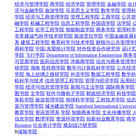
经济与管理学院
商学院
经济学院
管理学院
金融学院
会
济与金融学院
旅游学院
马克思主义学院
数学学院
管理科
学院
经济与工商管理学院
管理工程学院
工商学院
公共管
融学院
机械工程学院
信息工程学院
外国语学院
法学院
工程学院
化学工程学院
智能制造学院
商务学院
管理科学
非常规油气科学技术研究院
旅游烹饪学院
中国金融发展
系
建筑工程学院
教育科学与技术学院
财税与公共管理学
商科学院
中国-东盟统计学院
对外投资合作研究所
设计
学院
飞行学院
Department of Information Engineering
商务
与贸易学院
医药信息学院
淬炼商学院
信息与商务管理学
研究院
湖南
胜祥商学院
数学与计算机科学学院
公共经济
学院
海上丝绸之路研究院
外语学院
数据工程学院
数学科
机科学与技术
信息管理工程学院
管理与经济学院
应用经
学院
经济与信息管理学院
新闻与文法学院
国际商务学院
图书馆
文学院
软件与微电子学院
财政经济学院
科技学院
算机学院
旅游管理学院
地球科学学院
工程技术学院
信息
策与管理学院
城乡建设学院
Stamford International Universi
教育学院
资讯管理系
学院
智能商务学院
文化传播学院
信息学院
数理学院
资源环境学院
创新创业教育学院
商学院
Business
社会审计学院
规划设计研究院
B
保险学院