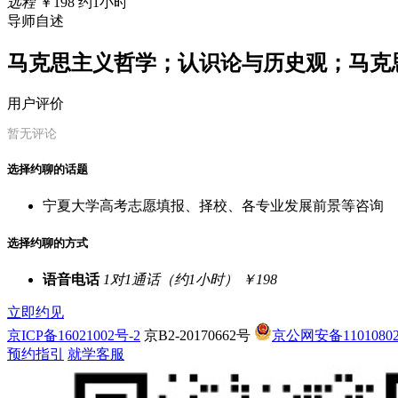
远程
￥198
约1小时
导师自述
马克思主义哲学；认识论与历史观；马克
用户评价
暂无评论
选择约聊的话题
宁夏大学高考志愿填报、择校、各专业发展前景等咨询
选择约聊的方式
语音电话
1对1通话（约1小时）
￥198
立即约见
京ICP备16021002号-2
京B2-20170662号
京公网安备11010802
预约指引
就学客服