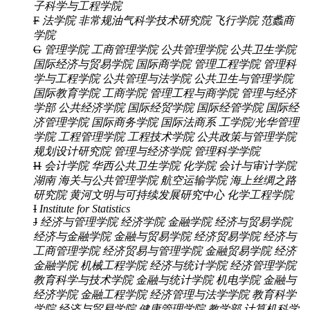
子科学与工程学院
F
法学院
非常规油气科学技术研究院
飞行学院
范蠡商
学院
G
管理学院
工商管理学院
公共管理学院
公共卫生学院
国际经济与贸易学院
国际商学院
管理工程学院
管理科
学与工程学院
公共管理与法学院
公共卫生与管理学院
国际教育学院
工商学院
管理工程与商学院
管理与经济
学部
公共经济学院
国际经贸学院
国际经管学院
国际经
济管理学院
国际商务学院
国际法商系
工学院/光华管理
学院
工程管理学院
工程技术学院
公共政策与管理学院
规划设计研究院
管理与经济学院
管理科学学院
H
会计学院
华西公共卫生学院
化学院
会计与审计学院
湖南
海关与公共管理学院
航空运输学院
海上丝绸之路
研究院
黄河文明与可持续发展研究中心
化学工程学院
I
Institute for Statistics
J
经济与管理学院
经济学院
金融学院
经济与贸易学院
经济与金融学院
金融与贸易学院
经济贸易学院
经济与
工商管理学院
经济贸易与管理学院
金融贸易学院
经济
金融学院
机械工程学院
经济与统计学院
经济管理学院
教育科学与技术学院
金融与统计学院
机电学院
金融与
经济学院
金融工程学院
经济管理与法学学院
教育科学
学院
经济与贸易学院
健康管理学院
教学部
计算机科学