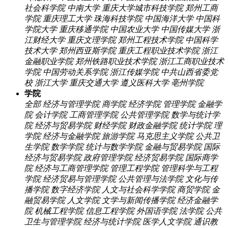
社会科学院
中南大学
重庆大学城市科技学院
郑州工商
学院
重庆理工大学
珠海科技学院
中国海洋大学
中国科
学院大学
重庆移通学院
中国农业大学
中国传媒大学
浙
江财经大学
重庆文理学院
郑州工程技术学院
中国科学
技术大学
郑州西亚斯学院
重庆工程职业技术学院
浙江
金融职业学院
郑州铁路职业技术学院
浙江工商职业技术
学院
中国劳动关系学院
浙江传媒学院
中共山西省委党
校
浙江大学
重庆交通大学
遵义医科大学
亳州学院
学院
全部
经济与管理学院
商学院
经济学院
管理学院
金融学
院
会计学院
工商管理学院
公共管理学院
数学与统计学
院
经济与贸易学院
财经学院
财政金融学院
统计学院
理
学院
经济与金融学院
旅游学院
马克思主义学院
公共卫
生学院
数学学院
统计与数学学院
金融与贸易学院
国际
经济与贸易学院
政府管理学院
经济贸易学院
国际商学
院
经济与工商管理学院
管理工程学院
管理科学与工程
学院
经济贸易与管理学院
公共管理与法学院
文化与传
播学院
数字经济学院
人文与社会科学学院
商贸学院
金
融贸易学院
人文学院
文学与新闻传播学院
经济金融学
院
机械工程学院
信息工程学院
外国语学院
法学院
公共
卫生与管理学院
经济与统计学院
医学人文学院
通识教