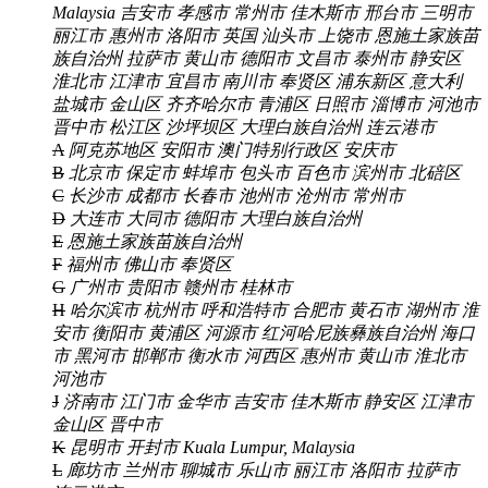
Malaysia
吉安市
孝感市
常州市
佳木斯市
邢台市
三明市
丽江市
惠州市
洛阳市
英国
汕头市
上饶市
恩施土家族苗
族自治州
拉萨市
黄山市
德阳市
文昌市
泰州市
静安区
淮北市
江津市
宜昌市
南川市
奉贤区
浦东新区
意大利
盐城市
金山区
齐齐哈尔市
青浦区
日照市
淄博市
河池市
晋中市
松江区
沙坪坝区
大理白族自治州
连云港市
A
阿克苏地区
安阳市
澳门特别行政区
安庆市
B
北京市
保定市
蚌埠市
包头市
百色市
滨州市
北碚区
C
长沙市
成都市
长春市
池州市
沧州市
常州市
D
大连市
大同市
德阳市
大理白族自治州
E
恩施土家族苗族自治州
F
福州市
佛山市
奉贤区
G
广州市
贵阳市
赣州市
桂林市
H
哈尔滨市
杭州市
呼和浩特市
合肥市
黄石市
湖州市
淮
安市
衡阳市
黄浦区
河源市
红河哈尼族彝族自治州
海口
市
黑河市
邯郸市
衡水市
河西区
惠州市
黄山市
淮北市
河池市
J
济南市
江门市
金华市
吉安市
佳木斯市
静安区
江津市
金山区
晋中市
K
昆明市
开封市
Kuala Lumpur, Malaysia
L
廊坊市
兰州市
聊城市
乐山市
丽江市
洛阳市
拉萨市