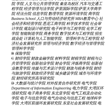
院
学院
人文与公共管理学院
秦皇岛校区
汽车与交通工
程学院
经济管理与法学院
萨里国际学院/萨里大学商学
院
经法分院
信息学院
数理学院
资源环境学院
商学院
Business School
人口与劳动经济研究所
MBA教育中心
社
会经济和经营学院
悉尼工商学院
科学技术学院
社会审
计学院
规划设计研究院
电子科学与工程学院
化学工程
学院
智能制造学院
商务学院
数字技术与工程学院
招生
就业处
计算机与人工智能学院、管理科学与工程学院
经
济社会发展研究所
管理与经济学院
数字经济与管理学院
管理科学学院
B
保险学院
C
财经学院
财政金融学院
材料学院
财税学院
财税与公
共管理学院
创新创业学院
财会学院
淬炼商学院
创新创
业教育学院
传媒与艺术设计学院
财政与税务学院
财经
与旅游学院
财政经济学院
城乡建设学院
城市与环境学
院
财经研究所高等研究院
D
大数据与统计学院
对外投资合作研究所
电气学院
Department of Information Engineering
电力学院
大湾区环
境研究院
电子商务学院
东北亚学院
电气工程及自动化
学院
电子与信息学院
电气自动化与信息工程
地球科学
学院
大湾区双循环发展研究院
东亚社会发展研究院
电