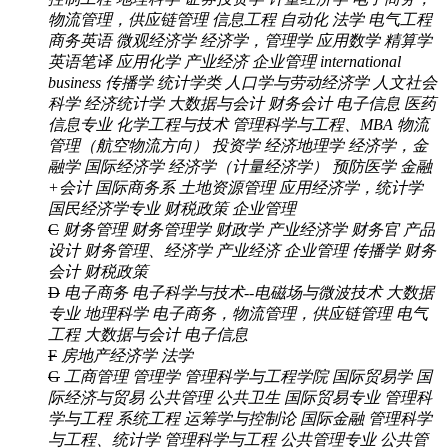
物流管理，供应链管理
信息工程
自动化
法学
电气工程
商务英语
微观经济学
经济学，管理学
应用数学
精算学
英语笔译
应用化学
产业经济 企业管理
international
business
传播学
统计学类
人口学与劳动经济学
人文社会
科学
经济统计学
大数据与会计
财务会计
电子信息
医药
信息专业
化学工程与技术
管理科学与工程、MBA
物流
管理（航空物流方向）
投资学
经济地理学
经济学，金
融学
国际经济学
经济学（计量经济学）
预防医学
金融
+会计
国际商务系
土地资源管理
应用经济学，统计学
国民经济学专业
财税政策
企业管理
C
财务管理
财务管理学
财政学
产业经济学
财务官
产品
设计
财务管理、经济学
产业经济 企业管理
传播学
财务
会计
财税政策
D
电子商务
电子科学与技术--电磁场与微波技术
大数据
专业
地理科学
电子商务，物流管理，供应链管理
电气
工程
大数据与会计
电子信息
F
房地产经济学
法学
G
工商管理
管理学
管理科学与工程学院
国际贸易学
国
际经济与贸易
公共管理
公共卫生
国际贸易专业
管理科
学与工程 系统工程 运筹学与控制论
国际金融
管理科学
与工程、统计学
管理科学与工程
公共管理专业
公共管