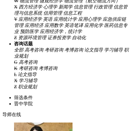
W
物流管理
微观经济学
物流管理（航空物流方向）
X
西方经济学
心理学
新闻学
信息管理
行政管理
信息管
理与信息系统
信用管理
信息工程
Y
应用经济学
英语
应用统计学
应用心理学
应急供应链
管理
应用经济
应用数学
英语笔译
应用化学
医药信息专
业
预防医学
应用经济学，统计学
Z
资源环境管理
证券投资学
自动化
咨询话题
全部
高考咨询
考研咨询
考博咨询
论文指导
学习辅导
职
业规划
G
高考咨询
K
考研咨询
考博咨询
L
论文指导
X
学习辅导
Z
职业规划
筛选条件
晋中学院
导师在线