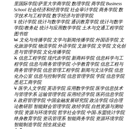
里国际学院/萨里大学商学院
数理学院
商学院 Business
School
社会经济和经营学院
社会审计学院
商务学院
数
字技术与工程学院
数字经济与管理学院
T
统计学院
统计与数学学院
通识教育学院
统计与数学
学院/教务处
统计与应用数学学院
土木与交通工程学院
图书馆
W
文化与传播学院
文学与新闻传播学院
外国语学院
文
化旅游学院
物流学院
外语学院
文旅学院
文学院
文化创
意与管理学院
文化传播学院
X
信息工程学院
现代农学院
新商科学院
信息科学与工
程学院
信息与商务管理学院
小学教育学院
信息工程与
商务管理学院
信息管理工程学院
新闻与文法学院
信息
化办公室
信息与控制学院
信息管理学院
学院
信息学院
悉尼工商学院
Y
医学人文学院
英语学院
应用数学学院
医学信息技术
与管理学系
运输管理学院
应用经济学院
医药信息学院
Z
政府管理学院
中国金融发展研究院
政法学院
综合理
论教研部
智能财会管理学院
政经学院
自然资源与测绘
学院
资源与环境学院
哲学社会学院
中国-东盟统计学院
终身教育学院
资讯管理系
智能商务学院
资源环境学院
智能制造学院
招生就业处