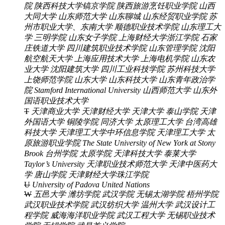
院
陕西科技大学镐京学院
陕西旅游烹饪职业学院
山西
大同大学
山东师范大学
山东聊城
山东经贸职业学院
苏
州市职业大学、东南大学
顺德职业技术学院
山东理工大
学
三明学院
山东女子学院
上海财经大学浙江学院
石家
庄铁道大学
四川建筑职业技术学院
山东管理学院
沈阳
航空航天大学
上海应用技术大学
上海电机学院
山东农
业大学
沈阳建筑大学
四川工业科技学院
苏州科技大学
上饶师范学院
山东大学
山东科技大学
山东青年政治学
院
Stamford International University
山西师范大学
山东外
国语职业技术大学
T
天津商业大学
天津财经大学
天津大学
泰山学院
天津
外国语大学
铜陵学院
同济大学
太原理工大学
台湾高雄
科技大学
天津理工大学中环信息学院
天津理工大学
太
原旅游职业学院
The State University of New York at Stony
Brook
台州学院
太原学院
天津科技大学
泰莱大学
Taylor’s University
天津职业技术师范大学
天津中医药大
学
唐山学院
天津财经大学珠江学院
U
University of Padova
United Nations
W
五邑大学
潍坊学院
武汉学院
无锡太湖学院
梧州学院
武汉职业技术学院
武汉纺织大学
温州大学
武汉设计工
程学院
威海海洋职业学院
武汉工程大学
无锡职业技术