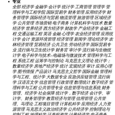
专业
全部
经济学
金融学
会计学
统计学
工商管理
管理学
管
理科学与工程学院
国际贸易学
财务管理
应用经济学
财
务管理学
国际经济与贸易
物流管理
旅游管理
区域经济
学
公共管理
市场营销
电子商务
计算机科学与技术
数量
经济学
世界经济
西方经济学
财政学
产业经济学
金融工
程
交通运输工程
英语
金融
心理学
农业经济管理
应用统
计学
会计
资源环境管理
经济管理
新闻学
理论经济学
农
林经济管理
贸易经济
公共卫生
劳动经济学
国际贸易专
业
流行病与卫生统计学
财务官
审计学
流行病与生物统
计学
电子科学与技术--电磁场与微波技术
管理科学与工
程 系统工程 运筹学与控制论
马克思主义理论
统计学；
数量经济学
房地产经济学
统计
宏观经济
审计
应用心理
学
图书情报
产品设计
马克思主义哲学
国际金融
管理科
学与工程、统计学
大数据专业
应急供应链管理
流行病
学
汉语言文学
信息管理
行政管理
数理统计
数字经济
管
理科学与工程
公共管理专业
信息管理与信息系统
财务
管理、经济学
社会保障
统计学，数字经济
会计学、审
计学、财务管理学
教育经济与管理
信用管理
公共管
理、马理论
工程项目管理
计算机科学
应用经济
人力资
源管理
马克思主义政治经济学
公共经济学
控制理论与
控制工程
地理科学
证券投资学
计量经济学
电子商务，