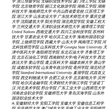
学
浙江传媒学院
无锡职业技术学院
厦门理工学院
无锡
学院
北京物资学院
丽江文化旅游学院
湖南工学院
湖南
科技大学
海南师范大学
中共山西省委党校
江苏理工学
院
浙江大学
山东农业大学
广东技术师范大学
重庆交通
大学
沈阳建筑大学
阳光学院
湖北商贸学院
安徽工程大
学
兰州交通大学
天津职业技术师范大学
湘潭理工学院
United Nations
西南交通大学
四川工业科技学院
苏州科
技大学
甘肃农业大学
哈尔滨工业大学
海南外国语职业
学院
上饶师范学院
西藏大学
山东大学
闽南理工学院
河
北科技师范学院
山东科技大学
Georgia State University
天
津中医药大学
衡阳师范学院
东北石油大学
齐鲁理工学
院
北京石油化工学院
西南财经大学/电子科技大学
西北
政法大学
黄山学院
遵义医科大学
福建农林大学
唐山学
院
成都东软学院
山东青年政治学院
亳州学院
湖北经济
学院
Stamford International University
巢湖学院
武昌首义
学院
西交利物浦大学
合肥工业大学
北京邮电大学
滨州
学院
哈尔滨金融学院
天津财经大学珠江学院
宁波诺丁
汉
河北美术学院
邢台学院
广东工业大学
山西师范大学
河南农业职业学院
安徽师范大学
青岛滨海学院
山东外
国语职业技术大学
A
安徽财经大学
安阳工学院
安徽大学
安徽信息工程学
院
安庆师范大学
澳门城市大学
安徽工业大学
安阳师范