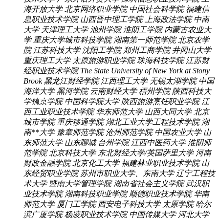
海开放大学
北京网络职业学院
中国社会科学院
福建信
息职业技术学院
山西晋中理工学院
上海政法学院
中南
大学
天津理工大学
池州学院
淮阴工学院
内蒙古农业大
学
重庆大学城市科技学院
湖南第一师范学院
北京农学
院
江苏科技大学
沈阳工学院
郑州工商学院
井冈山大学
重庆理工大学
太原旅游职业学院
珠海科技学院
江苏财
经职业技术学院
The State University of New York at Stony
Brook
黑龙江财经学院
江西理工大学
无锡太湖学院
中国
海洋大学
黑河学院
云南财经大学
梧州学院
陕西科技大
学镐京学院
中国科学院大学
陕西旅游烹饪职业学院
江
西工业职业技术学院
华东师范大学
山西大同大学
北京
城市学院
重庆移通学院
湖北工业大学工程技术学院
湖
南**大学
豫章师范学院
沧州师范学院
中国农业大学
山
东师范大学
山东聊城
台州学院
江西中医药大学
淮阴师
范学院
北京科技大学
东北财经大学/英国萨里大学
河南
财政金融学院
北京化工大学
福建林业职业技术学院
山
东经贸职业学院
苏州市职业大学、东南大学
辽宁工程技
术大学
暨南大学管理学院
湖南省社会主义学院
武汉职
业技术学院
湖南科技职业学院
顺德职业技术学院
华南
师范大学
厦门工学院
西安电子科技大学
太原学院
哈尔
滨广厦学院
杨凌职业技术学院
中国传媒大学
河北大学