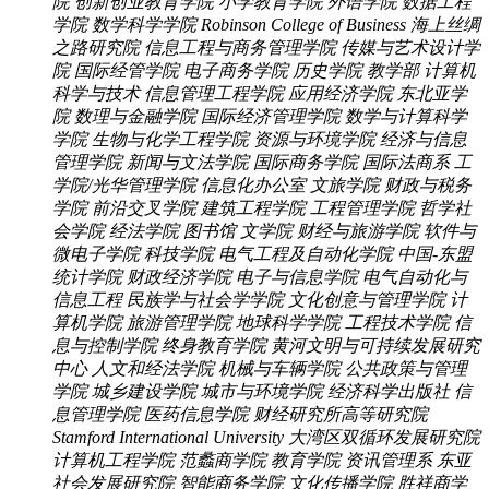
院
创新创业教育学院
小学教育学院
外语学院
数据工程
学院
数学科学学院
Robinson College of Business
海上丝绸
之路研究院
信息工程与商务管理学院
传媒与艺术设计学
院
国际经管学院
电子商务学院
历史学院
教学部
计算机
科学与技术
信息管理工程学院
应用经济学院
东北亚学
院
数理与金融学院
国际经济管理学院
数学与计算科学
学院
生物与化学工程学院
资源与环境学院
经济与信息
管理学院
新闻与文法学院
国际商务学院
国际法商系
工
学院/光华管理学院
信息化办公室
文旅学院
财政与税务
学院
前沿交叉学院
建筑工程学院
工程管理学院
哲学社
会学院
经法学院
图书馆
文学院
财经与旅游学院
软件与
微电子学院
科技学院
电气工程及自动化学院
中国-东盟
统计学院
财政经济学院
电子与信息学院
电气自动化与
信息工程
民族学与社会学学院
文化创意与管理学院
计
算机学院
旅游管理学院
地球科学学院
工程技术学院
信
息与控制学院
终身教育学院
黄河文明与可持续发展研究
中心
人文和经法学院
机械与车辆学院
公共政策与管理
学院
城乡建设学院
城市与环境学院
经济科学出版社
信
息管理学院
医药信息学院
财经研究所高等研究院
Stamford International University
大湾区双循环发展研究院
计算机工程学院
范蠡商学院
教育学院
资讯管理系
东亚
社会发展研究院
智能商务学院
文化传播学院
胜祥商学