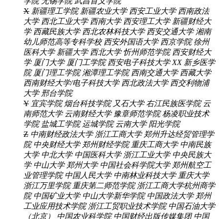
学院
无锡学院
武昌首义学院
X
新疆理工学院
新疆农业大学
西安工业大学
西南政法
大学
西北工业大学
西南大学
西安理工大学
新疆财经大
学
西藏民族大学
西北农林科技大学
西安交通大学
湘南
幼儿师范高等专科学校
西安外国语大学
西京学院
徐州
医科大学
新疆大学
西北大学
忻州师范学院
西安财经大
学
厦门大学
厦门工学院
西安电子科技大学
XX
新乡医学
院
厦门理工学院
湘潭理工学院
西南交通大学
西藏大学
西南财经大学/电子科技大学
西北政法大学
西交利物浦
大学
邢台学院
Y
宜宾学院
烟台科技学院
又石大学
右江民族医学院
云
南师范大学
云南财经大学
豫章师范学院
杨凌职业技术
学院
盐城工学院
运城学院
云南大学
阳光学院
Z
中南财经政法大学
浙江工商大学
郑州升达经贸管理学
院
中央财经大学
郑州财经学院
重庆工商大学
中南民族
大学
中北大学
中国医科大学
浙江工业大学
中央民族大
学
中山大学
郑州大学
中国社会科学院大学
郑州航空工
业管理学院
中国人民大学
中南林业科技大学
重庆大学
浙江万里学院
重庆第二师范学院
浙江工商大学杭州商学
院
中国矿业大学
中山大学新华学院
中国政法大学
郑州
工业应用技术学院
浙江工贸职业技术学院
中国石油大学
（北京）
中国农业科学院
中国财经出版传媒集团
中国