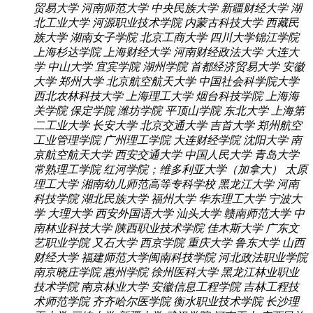
贸易大学
河南师范大学
中央民族大学
新疆财经大学
湖
北工业大学
河源职业技术学院
内蒙古科技大学
西藏民
族大学
湖南女子学院
北京工商大学
四川大学锦江学院
上海杉达学院
上海财经大学
河南财经政法大学
大连大
学
中山大学
宜宾学院
湖州学院
首都经济贸易大学
安徽
大学
郑州大学
北京航空航天大学
中国社会科学院大学
西北农林科技大学
上海理工大学
烟台科技学院
上海海
关学院
保定学院
潍坊学院
平顶山学院
东北大学
上海第
二工业大学
长安大学
北京交通大学
吉首大学
郑州航空
工业管理学院
广州理工学院
大连财经学院
沈阳大学
南
京航空航天大学
西安交通大学
中国人民大学
青岛大学
常熟理工学院
红河学院；维多利亚大学（加拿大）
太原
理工大学
湘南幼儿师范高等专科学校
黑龙江大学
河南
科技学院
湖北民族大学
福州大学
华东理工大学
宁波大
学
大理大学
西安外国语大学
汕头大学
赣南师范大学
中
南林业科技大学
陕西职业技术学院
佳木斯大学
广东文
艺职业学院
又石大学
西京学院
重庆大学
鲁东大学
山西
财经大学
福建师范大学闽南科技学院
河北政法职业学院
南京晓庄学院
惠州学院
徐州医科大学
黑龙江林业职业
技术学院
南京林业大学
安徽信息工程学院
吉林工程技
术师范学院
齐齐哈尔医学院
衡水职业技术学院
长沙理