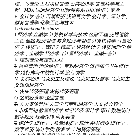
理、马理论
工程项目管理
公共经济学
管理科学与工
程、MBA
国际经济学
国际商务系
国民经济学专业
H
会计学
会计
宏观经济
汉语言文学
会计学、审计学、
财务管理学
化学工程与技术
I
international business
J
经济学
金融学
计算机科学与技术
金融工程
交通运输
工程
金融
经济管理
教育经济与管理
计算机科学
计量经
济学
经济学，管理学
精算学
经济统计学
经济地理学
经
济学，金融学
经济学（计量经济学）
金融+会计
K
控制理论与控制工程
L
旅游管理
理论经济学
劳动经济学
流行病与卫生统计
学
流行病与生物统计学
流行病学
M
贸易经济
马克思主义理论
马克思主义哲学
马克思主
义政治经济学
N
农业经济管理
农林经济管理
Q
区域经济学
企业管理
R
人力资源管理
人口学与劳动经济学
人文社会科学
S
市场营销
数量经济学
世界经济
审计学
审计
数理统计
数字经济
社会保障
商务英语
T
统计学
统计学；数量经济学
统计
图书情报
统计学，
数字经济
统计学类
投资学
土地资源管理