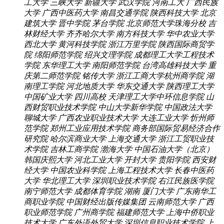
工大学
三峡大学
新疆大学
武汉学院
河南工大
广西民族
大学
广西中医药大学
南昌交通学院
陕西科技大学
北京
建筑大学
晋中学院
茅台学院
北京师范大学珠海分校
吉
林财经大学
齐齐哈尔大学
南方科技大学
华中农业大学
西北大学
黄河科技学院
浙江万里学院
陕西国际商贸学
院
绵阳师范学院
绍兴文理学院
成都理工大学工程技术
学院
东华理工大学
南阳师范学院
台湾高雄科技大学
重
庆第二师范学院
铭传大学
浙江工商大学杭州商学院
湖
南理工学院
河北地质大学
华东交通大学
陕西理工大学
中国矿业大学
四川高校
天津理工大学中环信息学院
山
西财贸职业技术学院
中山大学新华学院
中国政法大学
聊城大学
广西农业职业技术大学
大连工业大学
忻州师
范学院
郑州工业应用技术学院
商务部国际贸易经济合作
研究院
哈尔滨商业大学
上海交通大学
浙江工贸职业技
术学院
吉林工商学院
渤海大学
中国石油大学（北京）
韩国庆熙大学
河北工业大学
开封大学
贵阳学院
西安财
经大学
中国农业科学院
上海工程技术大学
长春中医药
大学
华北理工大学
深圳职业技术学院
右江民族医学院
南宁师范大学
成都体育学院
湖南
厦门大学
广东南华工
商职业学院
中国财经出版传媒集团
云南师范大学
广西
职业师范学院
广州商学院
福建师范大学
上海中侨职业
技术大学
广东外语外贸大学
深圳信息职业技术学院
上