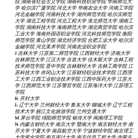
院
湖南省社会主义学院
湖南科技职业学院
华南师范大
学
哈尔滨广厦学院
河北大学
华南农业大学
河南工学院
河北金融学院
河南科技大学
湖州师范学院
哈尔滨师范
大学
湖北工程学院
河北工程大学
淮北师范大学
湖南工
学院
湖南科技大学
海南师范大学
湖北商贸学院
哈尔滨
工业大学
海南外国语职业学院
河北科技师范学院
衡阳
师范学院
黄山学院
湖北经济学院
合肥工业大学
哈尔滨
金融学院
河北美术学院
河南农业职业学院
J
吉林大学
江苏第二师范学院
江西财经大学
济南大学
吉林师范大学
江汉大学
吉首大学
佳木斯大学
吉林工程
技术师范学院
晋中学院
吉林财经大学
吉林工商学院
江
苏科技大学
井冈山大学
江苏财经职业技术学院
江西理
工大学
江西工业职业技术学院
江西中医药大学
江苏大
学
江西师范大学
江苏警官学院
江苏海洋大学
江苏理工
学院
K
开封大学
L
辽宁大学
兰州财经大学
鲁东大学
聊城大学
辽宁工程
技术大学
丽江文化旅游学院
兰州交通大学
M
茅台学院
绵阳师范学院
铭传大学
闽南理工学院
N
内蒙古财经大学
南京大学
暨南大学
南京财经大学
南
开大学
宁夏大学
南昌航空大学
宁波财经学院
南京理工
大学紫金学院
南京审计大学
南京信息工程大学
内蒙古