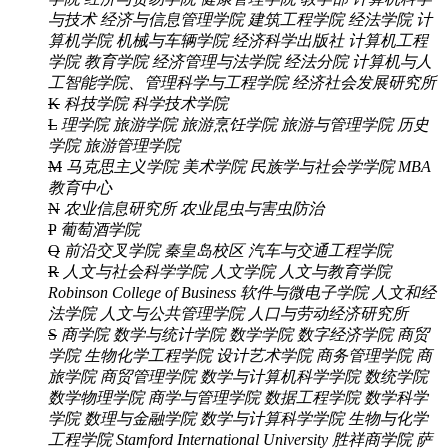
与技术
经济与信息管理学院
建筑工程学院
经法学院
计
算机学院
机械与车辆学院
经济科学出版社
计算机工程
学院
教育学院
经济管理与法学院
经法分院
计算机与人
工智能学院、管理科学与工程学院
经济社会发展研究所
K
科技学院
科学技术学院
L
理学院
旅游学院
旅游烹饪学院
旅游与管理学院
历史
学院
旅游管理学院
M
马克思主义学院
美术学院
民族学与社会学学院
MBA
教育中心
N
农业信息研究所
农业昆虫与害虫防治
P
葡萄酒学院
Q
前沿交叉学院
秦皇岛校区
汽车与交通工程学院
R
人文与社会科学学院
人文学院
人文与教育学院
Robinson College of Business
软件与微电子学院
人文和经
法学院
人文与公共管理学院
人口与劳动经济研究所
S
商学院
数学与统计学院
数学学院
数字经济学院
商贸
学院
生物化学工程学院
设计艺术学院
商务管理学院
商
旅学院
商贸管理学院
数学与计算机科学学院
数统学院
数学物理学院
商学与管理学院
数据工程学院
数学科学
学院
数理与金融学院
数学与计算科学学院
生物与化学
工程学院
Stamford International University
胜祥商学院
萨