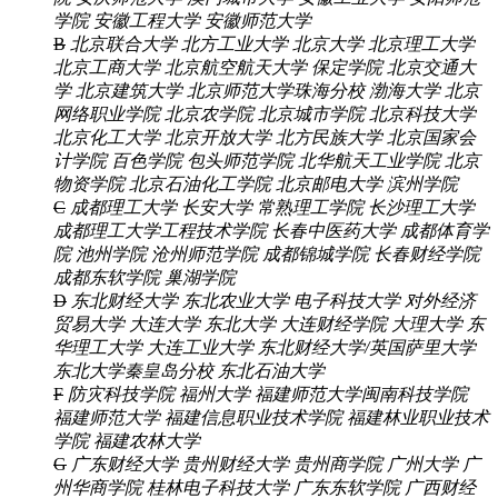
学院
安徽工程大学
安徽师范大学
B
北京联合大学
北方工业大学
北京大学
北京理工大学
北京工商大学
北京航空航天大学
保定学院
北京交通大
学
北京建筑大学
北京师范大学珠海分校
渤海大学
北京
网络职业学院
北京农学院
北京城市学院
北京科技大学
北京化工大学
北京开放大学
北方民族大学
北京国家会
计学院
百色学院
包头师范学院
北华航天工业学院
北京
物资学院
北京石油化工学院
北京邮电大学
滨州学院
C
成都理工大学
长安大学
常熟理工学院
长沙理工大学
成都理工大学工程技术学院
长春中医药大学
成都体育学
院
池州学院
沧州师范学院
成都锦城学院
长春财经学院
成都东软学院
巢湖学院
D
东北财经大学
东北农业大学
电子科技大学
对外经济
贸易大学
大连大学
东北大学
大连财经学院
大理大学
东
华理工大学
大连工业大学
东北财经大学/英国萨里大学
东北大学秦皇岛分校
东北石油大学
F
防灾科技学院
福州大学
福建师范大学闽南科技学院
福建师范大学
福建信息职业技术学院
福建林业职业技术
学院
福建农林大学
G
广东财经大学
贵州财经大学
贵州商学院
广州大学
广
州华商学院
桂林电子科技大学
广东东软学院
广西财经