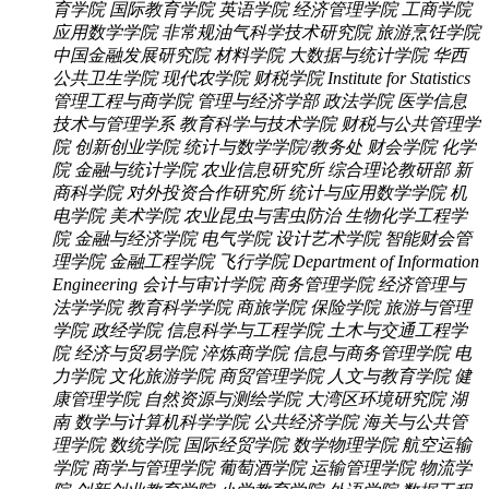
育学院
国际教育学院
英语学院
经济管理学院
工商学院
应用数学学院
非常规油气科学技术研究院
旅游烹饪学院
中国金融发展研究院
材料学院
大数据与统计学院
华西
公共卫生学院
现代农学院
财税学院
Institute for Statistics
管理工程与商学院
管理与经济学部
政法学院
医学信息
技术与管理学系
教育科学与技术学院
财税与公共管理学
院
创新创业学院
统计与数学学院/教务处
财会学院
化学
院
金融与统计学院
农业信息研究所
综合理论教研部
新
商科学院
对外投资合作研究所
统计与应用数学学院
机
电学院
美术学院
农业昆虫与害虫防治
生物化学工程学
院
金融与经济学院
电气学院
设计艺术学院
智能财会管
理学院
金融工程学院
飞行学院
Department of Information
Engineering
会计与审计学院
商务管理学院
经济管理与
法学学院
教育科学学院
商旅学院
保险学院
旅游与管理
学院
政经学院
信息科学与工程学院
土木与交通工程学
院
经济与贸易学院
淬炼商学院
信息与商务管理学院
电
力学院
文化旅游学院
商贸管理学院
人文与教育学院
健
康管理学院
自然资源与测绘学院
大湾区环境研究院
湖
南
数学与计算机科学学院
公共经济学院
海关与公共管
理学院
数统学院
国际经贸学院
数学物理学院
航空运输
学院
商学与管理学院
葡萄酒学院
运输管理学院
物流学