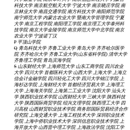
科技大学
南京航空航天大学
宁波大学
南京晓庄学院
南
京林业大学
南昌交通学院
南方科技大学
南阳师范学院
南宁师范大学
内蒙古农业大学
暨南大学管理学院
宁夏
大学
南京工程学院
南阳理工学院
南京理工大学泰州科
技学院
南京大学金陵学院
南京师范大学中北学院
南京
农业大学
宁波诺丁汉
P
平顶山学院
Q
青岛科技大学
齐鲁工业大学
青岛大学
齐齐哈尔医学
院
齐齐哈尔大学
齐鲁工业大学(山东省科学院)
清华大学
齐鲁理工学院
青岛滨海学院
S
山东财经大学
上海师范大学
山东工商学院
四川农业
大学
四川大学
首都医科大学
山西大学
上海大学
上海立
信会计金融学院
四川轻化工大学
四川大学锦江学院
上
海杉达学院
上海财经大学
首都经济贸易大学
上海理工
大学
上海海关学院
上海第二工业大学
沈阳大学
汕头大
学
陕西职业技术学院
山西财经大学
三峡大学
陕西科技
大学
陕西国际商贸学院
绍兴文理学院
陕西理工大学
四
川高校
山西财贸职业技术学院
商务部国际贸易经济合作
研究院
上海交通大学
上海工程技术大学
深圳职业技术
学院
上海中侨职业技术大学
深圳信息职业技术学院
上
海开放大学
山西晋中理工学院
上海政法学院
沈阳工学