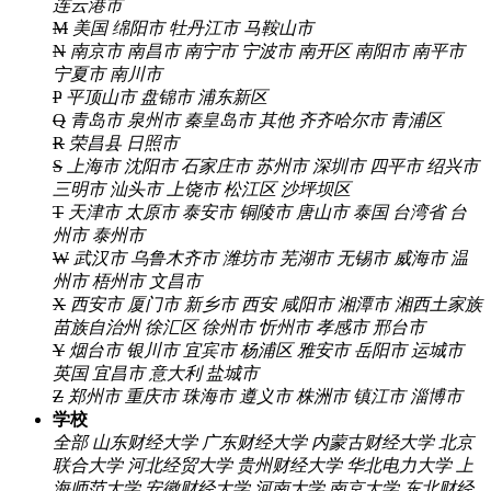
连云港市
M
美国
绵阳市
牡丹江市
马鞍山市
N
南京市
南昌市
南宁市
宁波市
南开区
南阳市
南平市
宁夏市
南川市
P
平顶山市
盘锦市
浦东新区
Q
青岛市
泉州市
秦皇岛市
其他
齐齐哈尔市
青浦区
R
荣昌县
日照市
S
上海市
沈阳市
石家庄市
苏州市
深圳市
四平市
绍兴市
三明市
汕头市
上饶市
松江区
沙坪坝区
T
天津市
太原市
泰安市
铜陵市
唐山市
泰国
台湾省
台
州市
泰州市
W
武汉市
乌鲁木齐市
潍坊市
芜湖市
无锡市
威海市
温
州市
梧州市
文昌市
X
西安市
厦门市
新乡市
西安
咸阳市
湘潭市
湘西土家族
苗族自治州
徐汇区
徐州市
忻州市
孝感市
邢台市
Y
烟台市
银川市
宜宾市
杨浦区
雅安市
岳阳市
运城市
英国
宜昌市
意大利
盐城市
Z
郑州市
重庆市
珠海市
遵义市
株洲市
镇江市
淄博市
学校
全部
山东财经大学
广东财经大学
内蒙古财经大学
北京
联合大学
河北经贸大学
贵州财经大学
华北电力大学
上
海师范大学
安徽财经大学
河南大学
南京大学
东北财经