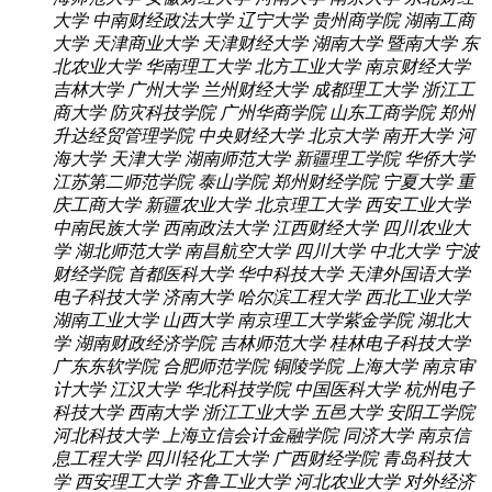
大学
中南财经政法大学
辽宁大学
贵州商学院
湖南工商
大学
天津商业大学
天津财经大学
湖南大学
暨南大学
东
北农业大学
华南理工大学
北方工业大学
南京财经大学
吉林大学
广州大学
兰州财经大学
成都理工大学
浙江工
商大学
防灾科技学院
广州华商学院
山东工商学院
郑州
升达经贸管理学院
中央财经大学
北京大学
南开大学
河
海大学
天津大学
湖南师范大学
新疆理工学院
华侨大学
江苏第二师范学院
泰山学院
郑州财经学院
宁夏大学
重
庆工商大学
新疆农业大学
北京理工大学
西安工业大学
中南民族大学
西南政法大学
江西财经大学
四川农业大
学
湖北师范大学
南昌航空大学
四川大学
中北大学
宁波
财经学院
首都医科大学
华中科技大学
天津外国语大学
电子科技大学
济南大学
哈尔滨工程大学
西北工业大学
湖南工业大学
山西大学
南京理工大学紫金学院
湖北大
学
湖南财政经济学院
吉林师范大学
桂林电子科技大学
广东东软学院
合肥师范学院
铜陵学院
上海大学
南京审
计大学
江汉大学
华北科技学院
中国医科大学
杭州电子
科技大学
西南大学
浙江工业大学
五邑大学
安阳工学院
河北科技大学
上海立信会计金融学院
同济大学
南京信
息工程大学
四川轻化工大学
广西财经学院
青岛科技大
学
西安理工大学
齐鲁工业大学
河北农业大学
对外经济