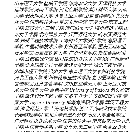
山东理工大学
盐城工学院
华南农业大学
天津科技大学
运城学院
河南工学院
河北金融学院
浙江财经大学
云南
大学
安庆师范大学
齐鲁工业大学(山东省科学院)
北京开
放大学
河南科技大学
重庆文理学院
宁夏大学
南京工程
学院
江苏大学
三明学院
澳门城市大学
湖州师范学院
山
东女子学院
北方民族大学
江西师范大学
哈尔滨师范大
学
郑州工程技术学院
上海财经大学浙江学院
南阳理工
学院
中国科学技术大学
郑州西亚斯学院
重庆工程职业
技术学院
石家庄铁道大学
广州华立学院
浙江金融职业
学院
成都锦城学院
四川建筑职业技术学院
XX
广州新华
学院
北京国家会计学院
武汉纺织大学
湖北工程学院
广
州城市理工学院
温州大学
南京理工大学泰州科技学院
河北工程大学
郑州铁路职业技术学院
新乡医学院
山东
管理学院
江苏警官学院
沈阳航空航天大学
上海应用技
术大学
清华大学
百色学院
University of Padova
包头师范
学院
武汉设计工程学院
安徽工业大学
安阳师范学院
泰
莱大学 Taylor’s University
威海海洋职业学院
武汉工程大
学
淮北师范大学
上海电机学院
浙江工商职业技术学院
长春财经学院
东北大学秦皇岛分校
南京大学金陵学院
广州科技职业技术大学
江苏海洋大学
南京师范大学中北
学院
中国劳动关系学院
北华航天工业学院
南京农业大