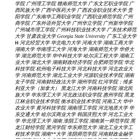
学院
广州理工学院
赣南师范大学
广东文艺职业学院
广
西民族大学
广西中医药大学
广西农业职业技术大学
贵
阳学院
广东南华工商职业学院
广西职业师范学院
广州
商学院
广东外语外贸大学
广州华立学院
广州新华学院
广州城市理工学院
广州科技职业技术大学
广东技术师范
大学
甘肃农业大学
Georgia State University
广东工业大学
H
河北经贸大学
华北电力大学
河南大学
湖南工商大学
湖南大学
华南理工大学
河海大学
湖南师范大学
华侨大
学
湖北师范大学
华中科技大学
哈尔滨工程大学
湖南工
业大学
湖北大学
湖南财政经济学院
合肥师范学院
华北
科技学院
杭州电子科技大学
河北科技大学
河北农业大
学
河南师范大学
湖北工业大学
河源职业技术学院
湖南
女子学院
河南财经政法大学
湖州学院
红河学院；维多
利亚大学（加拿大）
黑龙江大学
河南科技学院
湖北民
族大学
华东理工大学
河北政法职业学院
惠州学院
黑龙
江林业职业技术学院
衡水职业技术学院
河南工大
华中
农业大学
黄河科技学院
湖南理工学院
河北地质大学
华
东交通大学
哈尔滨商业大学
韩国庆熙大学
河北工业大
学
华北理工大学
湖南
淮阴工学院
湖南第一师范学院
黑
龙江财经学院
黑河学院
华东师范大学
湖北工业大学工
程技术学院
湖南**大学
淮阴师范学院
河南财政金融学