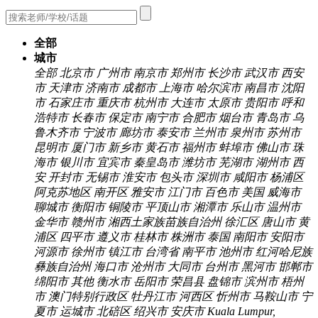
全部
城市
全部
北京市
广州市
南京市
郑州市
长沙市
武汉市
西安
市
天津市
济南市
成都市
上海市
哈尔滨市
南昌市
沈阳
市
石家庄市
重庆市
杭州市
大连市
太原市
贵阳市
呼和
浩特市
长春市
保定市
南宁市
合肥市
烟台市
青岛市
乌
鲁木齐市
宁波市
廊坊市
泰安市
兰州市
泉州市
苏州市
昆明市
厦门市
新乡市
黄石市
福州市
蚌埠市
佛山市
珠
海市
银川市
宜宾市
秦皇岛市
潍坊市
芜湖市
湖州市
西
安
开封市
无锡市
淮安市
包头市
深圳市
咸阳市
杨浦区
阿克苏地区
南开区
雅安市
江门市
百色市
美国
威海市
聊城市
衡阳市
铜陵市
平顶山市
湘潭市
乐山市
温州市
金华市
赣州市
湘西土家族苗族自治州
徐汇区
唐山市
黄
浦区
四平市
遵义市
桂林市
株洲市
泰国
南阳市
安阳市
河源市
徐州市
镇江市
台湾省
南平市
池州市
红河哈尼族
彝族自治州
海口市
沧州市
大同市
台州市
黑河市
邯郸市
绵阳市
其他
衡水市
岳阳市
荣昌县
盘锦市
滨州市
梧州
市
澳门特别行政区
牡丹江市
河西区
忻州市
马鞍山市
宁
夏市
运城市
北碚区
绍兴市
安庆市
Kuala Lumpur,